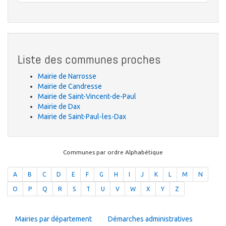
Liste des communes proches
Mairie de Narrosse
Mairie de Candresse
Mairie de Saint-Vincent-de-Paul
Mairie de Dax
Mairie de Saint-Paul-les-Dax
Communes par ordre Alphabétique
A
B
C
D
E
F
G
H
I
J
K
L
M
N
O
P
Q
R
S
T
U
V
W
X
Y
Z
Mairies par département
Démarches administratives