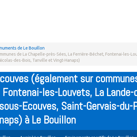
uments de Le Bouillon
ommunes de La Chapelle-près-Sées, La Ferrière-Béchet, Fontenai-les-Lou
icolas-des-Bois, Tanville et Vingt-Hanaps)
'Ecouves (également sur communes
, Fontenai-les-Louvets, La Lande-
-sous-Ecouves, Saint-Gervais-du-P
anaps) à Le Bouillon