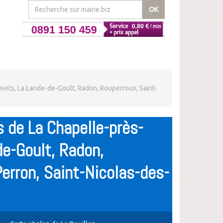
OK
vets, La Lande-de-Goult, Radon, Rouperroux, Saint-
 de La Chapelle-près-
de-Goult, Radon,
erron, Saint-Nicolas-des-