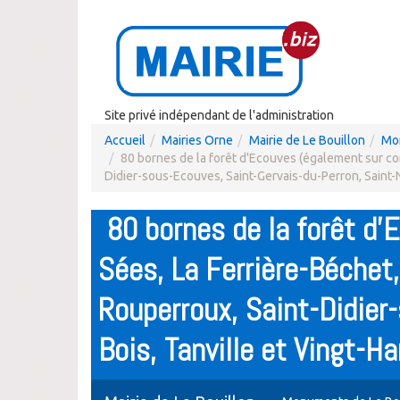
Site privé indépendant de l'administration
Accueil
Mairies Orne
Mairie de Le Bouillon
Mon
80 bornes de la forêt d'Ecouves (également sur c
Didier-sous-Ecouves, Saint-Gervais-du-Perron, Saint-N
80 bornes de la forêt d
Sées, La Ferrière-Béchet
Rouperroux, Saint-Didier
Bois, Tanville et Vingt-H