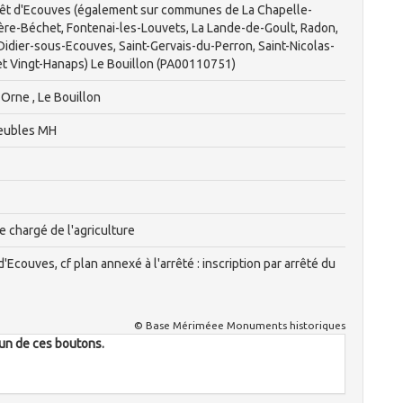
rêt d'Ecouves (également sur communes de La Chapelle-
ière-Béchet, Fontenai-les-Louvets, La Lande-de-Goult, Radon,
Didier-sous-Ecouves, Saint-Gervais-du-Perron, Saint-Nicolas-
 et Vingt-Hanaps) Le Bouillon (PA00110751)
Orne , Le Bouillon
eubles MH
e chargé de l'agriculture
d'Ecouves, cf plan annexé à l'arrêté : inscription par arrêté du
© Base Mériméee Monuments historiques
l'un de ces boutons.