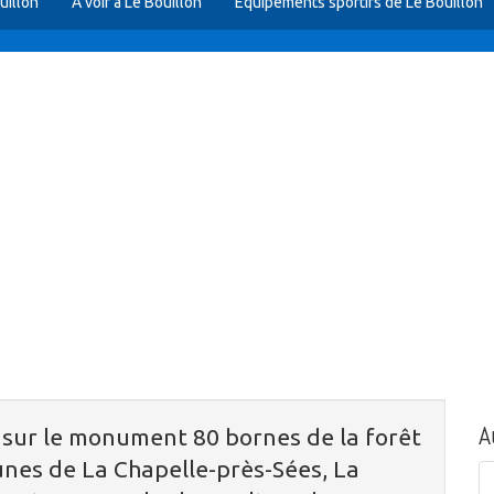
uillon
A voir à Le Bouillon
Equipements sportifs de Le Bouillon
A
 sur le monument 80 bornes de la forêt
es de La Chapelle-près-Sées, La