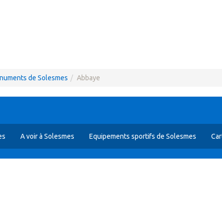
numents de Solesmes
Abbaye
es
A voir à Solesmes
Equipements sportifs de Solesmes
Car