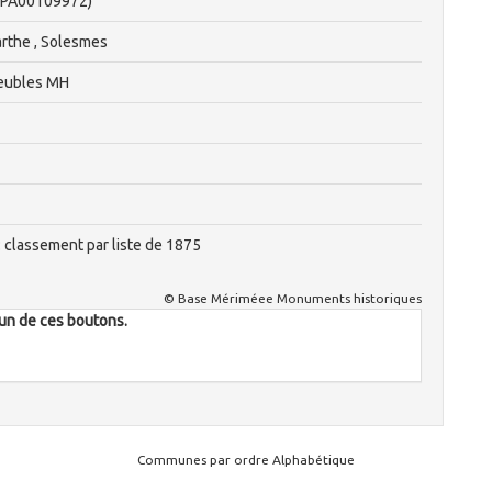
(PA00109972)
Sarthe , Solesmes
eubles MH
 : classement par liste de 1875
© Base Mériméee Monuments historiques
l'un de ces boutons.
Communes par ordre Alphabétique