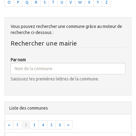
O
P
Q
R
S
T
U
V
W
X
Y
Z
Vous pouvez rechercher une commune grâce au moteur de
recherche ci-dessous :
Rechercher une mairie
Par nom
Saisissez les premières lettres de la commune.
Liste des communes
«
1
2
3
4
5
6
»