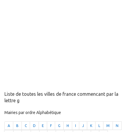
Liste de toutes les villes de france commencant par la
lettre g
Mairies par ordre Alphabétique
A
B
C
D
E
F
G
H
I
J
K
L
M
N