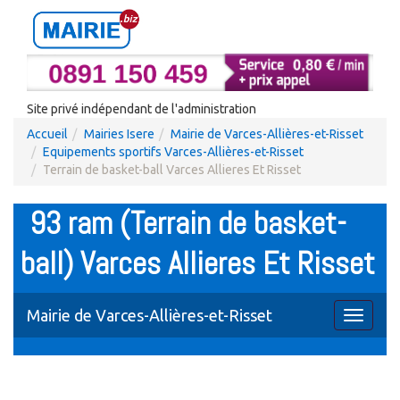
Site privé indépendant de l'administration
Accueil
Mairies Isere
Mairie de Varces-Allières-et-Risset
Equipements sportifs Varces-Allières-et-Risset
Terrain de basket-ball Varces Allieres Et Risset
93 ram (Terrain de basket-
ball) Varces Allieres Et Risset
Mairie de Varces-Allières-et-Risset
Toggle
navigati