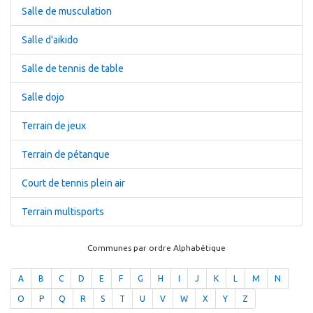
Salle de musculation
Salle d'aikido
Salle de tennis de table
Salle dojo
Terrain de jeux
Terrain de pétanque
Court de tennis plein air
Terrain multisports
Communes par ordre Alphabétique
A
B
C
D
E
F
G
H
I
J
K
L
M
N
O
P
Q
R
S
T
U
V
W
X
Y
Z