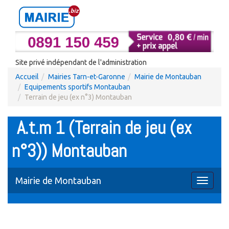
Site privé indépendant de l'administration
Accueil
Mairies Tarn-et-Garonne
Mairie de Montauban
Equipements sportifs Montauban
Terrain de jeu (ex n°3) Montauban
A.t.m 1 (Terrain de jeu (ex
n°3)) Montauban
Mairie de Montauban
Toggle
navigati