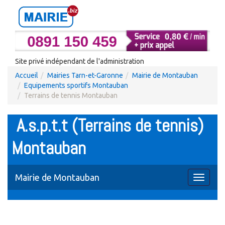
Site privé indépendant de l'administration
Accueil
Mairies Tarn-et-Garonne
Mairie de Montauban
Equipements sportifs Montauban
Terrains de tennis Montauban
A.s.p.t.t (Terrains de tennis)
Montauban
Mairie de Montauban
Toggle
navigati