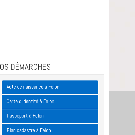
VOS DÉMARCHES
Acte de naissance à Felon
Carte d'identité à Felon
Passeport à Felon
Plan cadastre à Felon