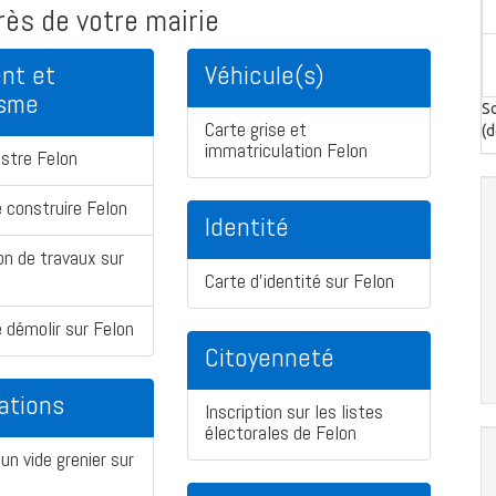
ès de votre mairie
nt et
Véhicule(s)
isme
So
Carte grise et
(d
immatriculation Felon
stre Felon
 construire Felon
Identité
on de travaux sur
Carte d'identité sur Felon
 démolir sur Felon
Citoyenneté
ations
Inscription sur les listes
électorales de Felon
un vide grenier sur