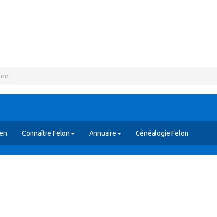
lon
yen
Connaître Felon
Annuaire
Généalogie Felon