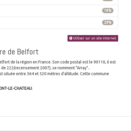
18%
29%
Utiliser sur un site Internet
re de Belfort
ort de la région en France. Son code postal est le 90110, il est
e de 222(recensement 2007), se nomment "Array"..
t située entre 364 et 520 mètres d'altitude. Cette commune
ONT-LE-CHATEAU
.