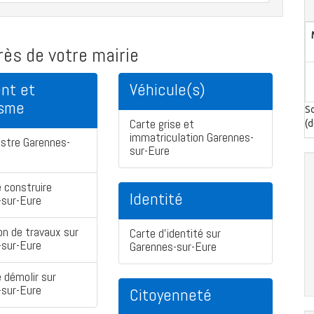
ès de votre mairie
nt et
Véhicule(s)
isme
So
Carte grise et
(d
immatriculation Garennes-
stre Garennes-
sur-Eure
 construire
Identité
-sur-Eure
on de travaux sur
Carte d'identité sur
-sur-Eure
Garennes-sur-Eure
 démolir sur
-sur-Eure
Citoyenneté