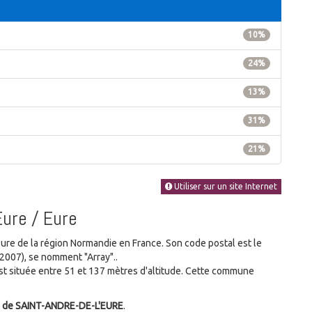
10%
24%
13%
31%
21%
Utiliser sur un site Internet
ure / Eure
e de la région Normandie en France. Son code postal est le
007), se nomment "Array"..
 située entre 51 et 137 mètres d'altitude. Cette commune
 de SAINT-ANDRE-DE-L'EURE
.