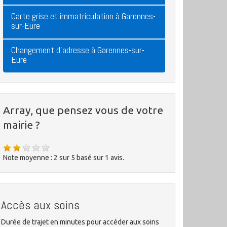
Carte grise et immatriculation à Garennes-
sur-Eure
Changement d'adresse à Garennes-sur-
Eure
Array, que pensez vous de votre
mairie ?
Note moyenne :
2
sur
5
basé sur
1
avis.
Accès aux soins
Durée de trajet en minutes pour accéder aux soins