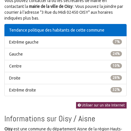
Vous pouvez contacter la ou les secrétaires de mairie en
contactant la
mairie de la ville de Oisy
: Vous pouvez la joindre par
courrier à l'adresse "3 Rue du Midi 02450 OISY" aux horaires
indiquées plus bas.
Tendance politique des habitants de cette commune
Extrême gauche
7%
Gauche
24%
Centre
10%
Droite
28%
Extrême droite
32%
Utiliser sur un site Internet
Informations sur Oisy / Aisne
Oisy
est une commune du département Aisne de la région Hauts-