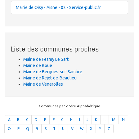
Mairie de Oisy - Aisne - 02 - Service-public.fr
Liste des communes proches
Mairie de Fesmy Le Sart
Mairie de Boue
Mairie de Bergues-sur-Sambre
Mairie de Rejet-de-Beaulieu
Mairie de Venerolles
Communes par ordre Alphabétique
A
B
C
D
E
F
G
H
I
J
K
L
M
N
O
P
Q
R
S
T
U
V
W
X
Y
Z