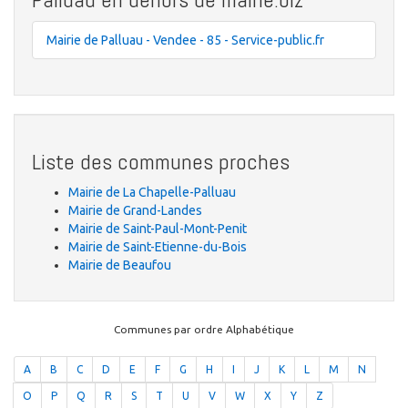
Mairie de Palluau - Vendee - 85 - Service-public.fr
Liste des communes proches
Mairie de La Chapelle-Palluau
Mairie de Grand-Landes
Mairie de Saint-Paul-Mont-Penit
Mairie de Saint-Etienne-du-Bois
Mairie de Beaufou
Communes par ordre Alphabétique
A
B
C
D
E
F
G
H
I
J
K
L
M
N
O
P
Q
R
S
T
U
V
W
X
Y
Z