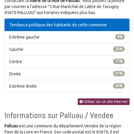
contactant la
mairie de la ville de Palluau
: Vous pouvez la joindre
par courrier à l'adresse "5 Rue Maréchal de Lattre de Tassigny
85670 PALLUAU" aux horaires indiquées plus bas.
Tendance politique des habitants de cette commune
Extrême gauche
9%
Gauche
22%
Centre
17%
Droite
31%
Extrême droite
20%
Utiliser sur un site Internet
Informations sur Palluau / Vendee
Palluau
est une commune du département Vendee de la région
Pays de la Loire en France. Son code postal est le 85670, il est