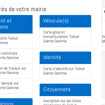
ès de votre mairie
nt et
Véhicule(s)
isme
Carte grise et
immatriculation Tallud-
So
stre Tallud-
Sainte-Gemme
(d
Gemme
 construire
Identité
ainte-Gemme
on de travaux sur
Carte d'identité sur Tallud-
ainte-Gemme
Sainte-Gemme
 démolir sur
ainte-Gemme
Citoyenneté
Inscription sur les listes
ations