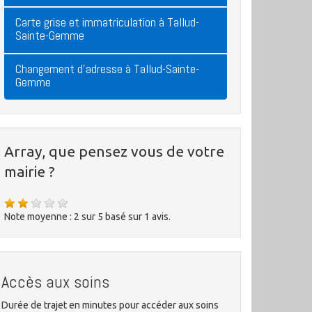
Carte grise et immatriculation à Tallud-
Sainte-Gemme
Changement d'adresse à Tallud-Sainte-
Gemme
Array, que pensez vous de votre
mairie ?
Note moyenne :
2
sur
5
basé sur
1
avis.
Accès aux soins
Durée de trajet en minutes pour accéder aux soins