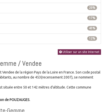
20%
17%
43%
12%
Utiliser sur un site Internet
-Gemme / Vendee
endee de la région Pays de la Loire en France. Son code postal
s habitants, au nombre de 453(recensement 2007), se nomment
 située entre 50 et 142 mètres d'altitude. Cette commune
ton de POUZAUGES
.
inte-Gemme