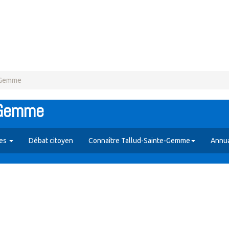
e-Gemme
e-Gemme
ues
Débat citoyen
Connaître Tallud-Sainte-Gemme
Annua