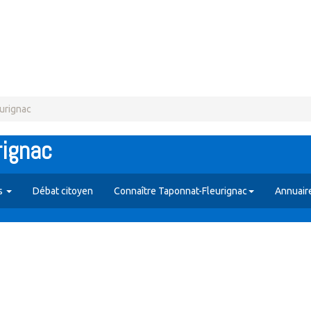
urignac
rignac
es
Débat citoyen
Connaître Taponnat-Fleurignac
Annuair