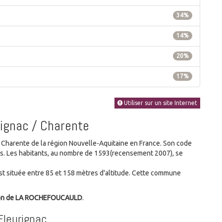
34%
14%
20%
17%
Utiliser sur un site Internet
rignac / Charente
harente de la région Nouvelle-Aquitaine en France. Son code
nes. Les habitants, au nombre de 1593(recensement 2007), se
 située entre 85 et 158 mètres d'altitude. Cette commune
on de LA ROCHEFOUCAULD
.
Fleurignac