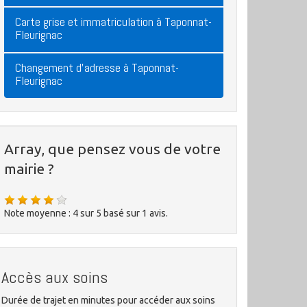
Carte grise et immatriculation à Taponnat-
Fleurignac
Changement d'adresse à Taponnat-
Fleurignac
Array, que pensez vous de votre
mairie ?
Note moyenne :
4
sur
5
basé sur
1
avis.
Accès aux soins
Durée de trajet en minutes pour accéder aux soins