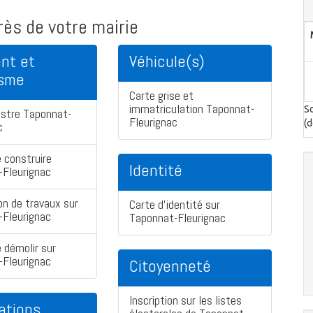
ès de votre mairie
nt et
Véhicule(s)
isme
Carte grise et
immatriculation Taponnat-
So
astre Taponnat-
Fleurignac
(d
c
 construire
Identité
-Fleurignac
on de travaux sur
Carte d'identité sur
-Fleurignac
Taponnat-Fleurignac
 démolir sur
-Fleurignac
Citoyenneté
Inscription sur les listes
ations