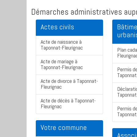
Démarches administratives aupr
Actes civils
Bâtime
urban
Acte de naissance à
Taponnat-Fleurignac
Plan cad
Fleurigna
Acte de mariage à
Taponnat-Fleurignac
Permis de
Taponnat
Acte de divorce à Taponnat-
Fleurignac
Déclarati
Taponnat
Acte de décès à Taponnat-
Fleurignac
Permis de
Taponnat
Votre commune
Associ