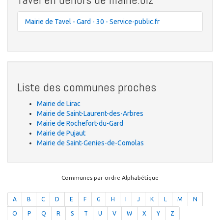
Mairie de Tavel - Gard - 30 - Service-public.fr
Liste des communes proches
Mairie de Lirac
Mairie de Saint-Laurent-des-Arbres
Mairie de Rochefort-du-Gard
Mairie de Pujaut
Mairie de Saint-Genies-de-Comolas
Communes par ordre Alphabétique
A
B
C
D
E
F
G
H
I
J
K
L
M
N
O
P
Q
R
S
T
U
V
W
X
Y
Z