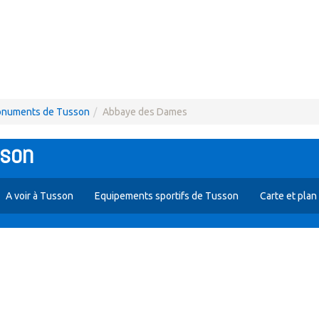
numents de Tusson
Abbaye des Dames
sson
A voir à Tusson
Equipements sportifs de Tusson
Carte et pla