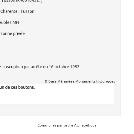
 Tusson (PA00104527)
 Charente , Tusson
eubles MH
rsonne privée
e : inscription par arrêté du 16 octobre 1952
© Base Mériméee Monuments historiques
l'un de ces boutons.
Communes par ordre Alphabétique