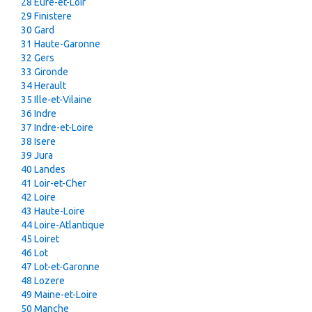
28 Eure-et-Loir
29 Finistere
30 Gard
31 Haute-Garonne
32 Gers
33 Gironde
34 Herault
35 Ille-et-Vilaine
36 Indre
37 Indre-et-Loire
38 Isere
39 Jura
40 Landes
41 Loir-et-Cher
42 Loire
43 Haute-Loire
44 Loire-Atlantique
45 Loiret
46 Lot
47 Lot-et-Garonne
48 Lozere
49 Maine-et-Loire
50 Manche