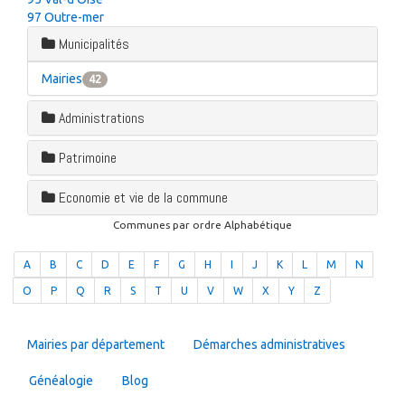
97 Outre-mer
Municipalités
Mairies
42
Administrations
Patrimoine
Economie et vie de la commune
Communes par ordre Alphabétique
A
B
C
D
E
F
G
H
I
J
K
L
M
N
O
P
Q
R
S
T
U
V
W
X
Y
Z
Mairies par département
Démarches administratives
Généalogie
Blog