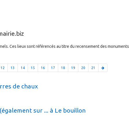
airie.biz
els. Ces lieux sont référencés au titre du recensement des monuments 
12
13
14
15
16
17
18
19
20
21
erres de chaux
également sur ... à Le bouillon