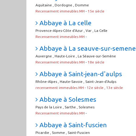
Aquitaine , Dordogne , Domme
Recensement immeubles MH
-
15e siècle
Abbaye à La celle
Provence-Alpes-Côte d'Azur , Var , La Celle
Recensement immeubles MH
-
Abbaye à La seauve-sur-semene
Auvergne , Haute-Loire , La Séauve-sur-Semène
Recensement immeubles MH
-
18e siècle
Abbaye à Saint-jean-d'aulps
Rhône-Alpes , Haute-Savoie , Saint-Jean-d'Aulps
recensement immeubles MH
-
12e siècle , 13e siècle
Abbaye à Solesmes
Pays de la Loire , Sarthe , Solesmes
Recensement immeubles MH
-
Abbaye à Saint-fuscien
Picardie , Somme , Saint-Fuscien