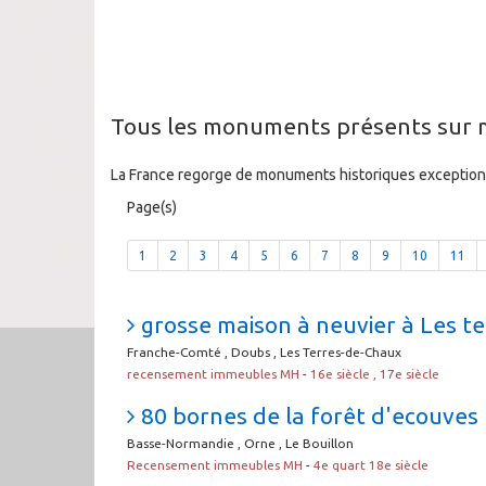
Tous les monuments présents sur m
La France regorge de monuments historiques exceptionn
Page(s)
1
2
3
4
5
6
7
8
9
10
11
grosse maison à neuvier à Les t
Franche-Comté , Doubs , Les Terres-de-Chaux
recensement immeubles MH
-
16e siècle , 17e siècle
80 bornes de la forêt d'ecouves (
Basse-Normandie , Orne , Le Bouillon
Recensement immeubles MH
-
4e quart 18e siècle