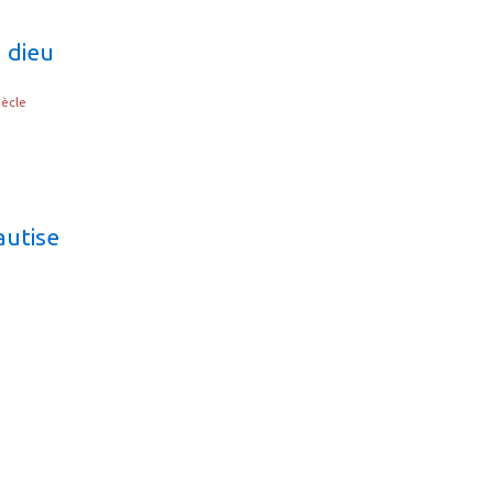
 dieu
iècle
autise