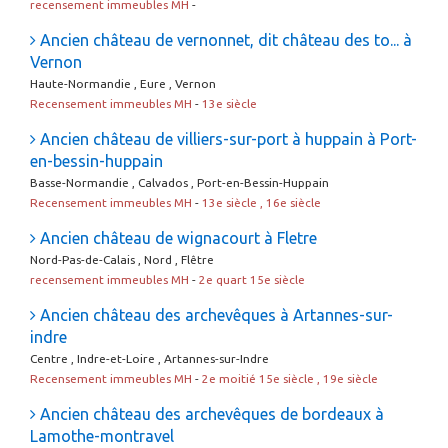
recensement immeubles MH
-
Ancien château de vernonnet, dit château des to... à
Vernon
Haute-Normandie , Eure , Vernon
Recensement immeubles MH
-
13e siècle
Ancien château de villiers-sur-port à huppain à Port-
en-bessin-huppain
Basse-Normandie , Calvados , Port-en-Bessin-Huppain
Recensement immeubles MH
-
13e siècle , 16e siècle
Ancien château de wignacourt à Fletre
Nord-Pas-de-Calais , Nord , Flêtre
recensement immeubles MH
-
2e quart 15e siècle
Ancien château des archevêques à Artannes-sur-
indre
Centre , Indre-et-Loire , Artannes-sur-Indre
Recensement immeubles MH
-
2e moitié 15e siècle , 19e siècle
Ancien château des archevêques de bordeaux à
Lamothe-montravel