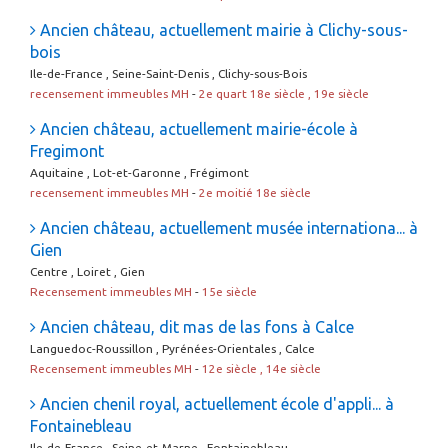
Ancien château, actuellement mairie à Clichy-sous-
bois
Ile-de-France , Seine-Saint-Denis , Clichy-sous-Bois
recensement immeubles MH
-
2e quart 18e siècle , 19e siècle
Ancien château, actuellement mairie-école à
Fregimont
Aquitaine , Lot-et-Garonne , Frégimont
recensement immeubles MH
-
2e moitié 18e siècle
Ancien château, actuellement musée internationa... à
Gien
Centre , Loiret , Gien
Recensement immeubles MH
-
15e siècle
Ancien château, dit mas de las fons à Calce
Languedoc-Roussillon , Pyrénées-Orientales , Calce
Recensement immeubles MH
-
12e siècle , 14e siècle
Ancien chenil royal, actuellement école d'appli... à
Fontainebleau
Ile-de-France , Seine-et-Marne , Fontainebleau