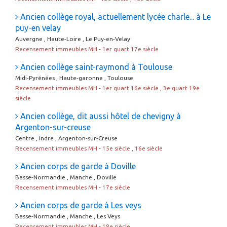
Ancien collège royal, actuellement lycée charle... à Le
puy-en velay
Auvergne , Haute-Loire , Le Puy-en-Velay
Recensement immeubles MH
-
1er quart 17e siècle
Ancien collège saint-raymond à Toulouse
Midi-Pyrénées , Haute-garonne , Toulouse
Recensement immeubles MH
-
1er quart 16e siècle , 3e quart 19e
siècle
Ancien collège, dit aussi hôtel de chevigny à
Argenton-sur-creuse
Centre , Indre , Argenton-sur-Creuse
Recensement immeubles MH
-
15e siècle , 16e siècle
Ancien corps de garde à Doville
Basse-Normandie , Manche , Doville
Recensement immeubles MH
-
17e siècle
Ancien corps de garde à Les veys
Basse-Normandie , Manche , Les Veys
Recensement immeubles MH
-
18e siècle