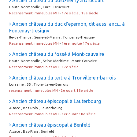
Ancien château du bosc-henry à Drucourt
Haute-Normandie , Eure , Drucourt
Recensement immeubles MH
-
17e siècle , 18e siècle
Ancien château du duc d'epernon, dit aussi anci... à
Fontenay-tresigny
Ile-de-France , Seine-et-Marne , Fontenay-Trésigny
Recensement immeubles MH
-
1ère moitié 17e siècle
Ancien château du fossé à Mont-cauvaire
Haute-Normandie , Seine-Maritime , Mont-Cauvaire
Recensement immeubles MH
-
17e siècle
Ancien château du tertre à Tronville-en-barrois
Lorraine , 55 , Tronville-en-Barrois
recensement immeubles MH
-
2e quart 18e siècle
Ancien château épiscopal à Lauterbourg
Alsace , Bas-Rhin , Lauterbourg
Recensement immeubles MH
-
1er quart 18e siècle
Ancien château épiscopal à Benfeld
Alsace , Bas-Rhin , Benfeld