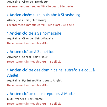
Aquitaine , Gironde , Bordeaux
recensement immeubles MH
-
2e quart 20e siècle
Ancien cinéma u.t., puis abc à Strasbourg
Alsace , Bas-Rhin , Strasbourg
recensement immeubles MH
-
1er quart 20e siècle
Ancien cloître à Saint-macaire
Aquitaine , Gironde , Saint-Macaire
Recensement immeubles MH
-
Ancien cloître à Saint-flour
Auvergne , Cantal , Saint-Flour
Recensement immeubles MH
-
15e siècle
Ancien cloître des dominicains, autrefois à col... à
Anglet
Aquitaine , Pyrénées-Atlantiques , Anglet
Recensement immeubles MH
-
Ancien cloître des mirepoises à Martel
Midi-Pyrénées , Lot , Martel
Recensement immeubles MH
-
16e siècle