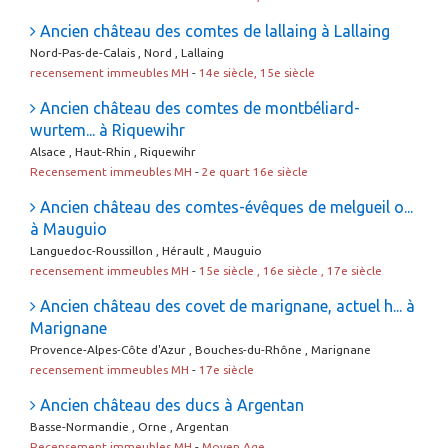
Ancien château des comtes de lallaing à Lallaing
Nord-Pas-de-Calais , Nord , Lallaing
recensement immeubles MH
-
14e siècle, 15e siècle
Ancien château des comtes de montbéliard-
wurtem... à Riquewihr
Alsace , Haut-Rhin , Riquewihr
Recensement immeubles MH
-
2e quart 16e siècle
Ancien château des comtes-évêques de melgueil o...
à Mauguio
Languedoc-Roussillon , Hérault , Mauguio
recensement immeubles MH
-
15e siècle , 16e siècle , 17e siècle
Ancien château des covet de marignane, actuel h... à
Marignane
Provence-Alpes-Côte d'Azur , Bouches-du-Rhône , Marignane
recensement immeubles MH
-
17e siècle
Ancien château des ducs à Argentan
Basse-Normandie , Orne , Argentan
Recensement immeubles MH
-
Moyen Age