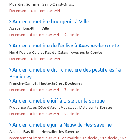
Picardie , Somme , Saint-Christ-Briost
Recensement immeubles MH
-
Ancien cimetière bourgeois à Ville
Alsace , Bas-Rhin , Villé
recensement immeubles MH
-
19e siècle
Ancien cimetière de l'église à Avesnes-le-comte
Nord-Pas-de-Calais , Pas-de-Calais , Avesnes-le-Comte
Recensement immeubles MH
-
Ancien cimetière dit ' cimetière des pestiférés ' à
Bouligney
Franche-Comté , Haute-Saône , Bouligney
recensement immeubles MH
-
17e siècle
Ancien cimetière juif à L'isle sur la sorgue
Provence-Alpes-Côte d'Azur , Vaucluse , L'Isle-sur-la-Sorgue
recensement immeubles MH
-
19e siècle
Ancien cimetière juif à Neuwiller-les-saverne
Alsace , Bas-Rhin , Neuwiller-lès-Saverne
recensement immeubles MH
-
2e moitié 13e siècle , 14e siècle , 15e