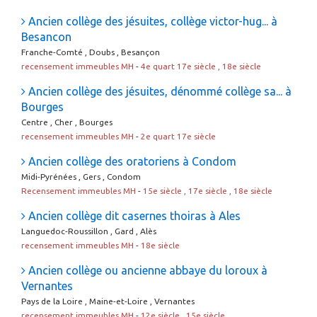
Ancien collège des jésuites, collège victor-hug... à
Besancon
Franche-Comté , Doubs , Besançon
recensement immeubles MH
-
4e quart 17e siècle , 18e siècle
Ancien collège des jésuites, dénommé collège sa... à
Bourges
Centre , Cher , Bourges
recensement immeubles MH
-
2e quart 17e siècle
Ancien collège des oratoriens à Condom
Midi-Pyrénées , Gers , Condom
Recensement immeubles MH
-
15e siècle , 17e siècle , 18e siècle
Ancien collège dit casernes thoiras à Ales
Languedoc-Roussillon , Gard , Alès
recensement immeubles MH
-
18e siècle
Ancien collège ou ancienne abbaye du loroux à
Vernantes
Pays de la Loire , Maine-et-Loire , Vernantes
recensement immeubles MH
-
12e siècle , 15e siècle