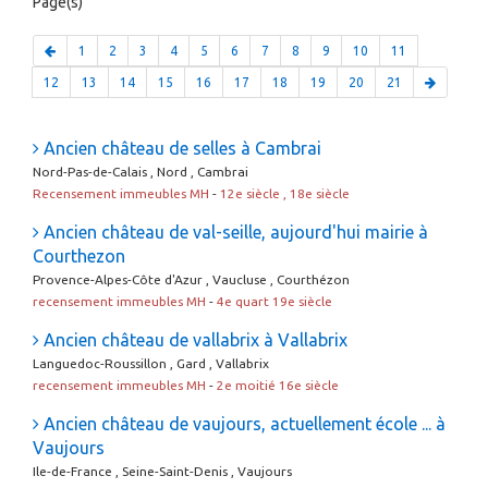
Page(s)
1
2
3
4
5
6
7
8
9
10
11
12
13
14
15
16
17
18
19
20
21
Ancien château de selles à Cambrai
Nord-Pas-de-Calais , Nord , Cambrai
Recensement immeubles MH
-
12e siècle , 18e siècle
Ancien château de val-seille, aujourd'hui mairie à
Courthezon
Provence-Alpes-Côte d'Azur , Vaucluse , Courthézon
recensement immeubles MH
-
4e quart 19e siècle
Ancien château de vallabrix à Vallabrix
Languedoc-Roussillon , Gard , Vallabrix
recensement immeubles MH
-
2e moitié 16e siècle
Ancien château de vaujours, actuellement école ... à
Vaujours
Ile-de-France , Seine-Saint-Denis , Vaujours