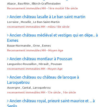
Alsace , Bas-Rhin , Illkirch-Graffenstaden
Recensement immeubles MH
-
1ère moitié 18e siècle
Ancien château lasalle à Le ban saint martin
Lorraine , Moselle , Le Ban-Saint-Martin
recensement immeubles MH
-
milieu 18e siècle
Ancien château médiéval et vestiges qui en dépe... à
Exmes
Basse-Normandie , Orne , Exmes
Recensement immeubles MH
-
Moyen Age
Ancien château montlaur à Poussan
Languedoc-Roussillon , Hérault , Poussan
recensement immeubles MH
-
Moyen Age
Ancien château ou château de laroque à
Laroquebrou
Auvergne , Cantal , Laroquebrou
recensement immeubles MH
-
13e siècle , 16e siècle
Ancien château royal, prieuré saint-maurice et ... à
Senlis