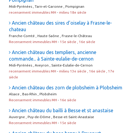
Pompignan
Midi-Pyrénées , Tarn-et-Garonne , Pompignan
recensement immeubles MH
-
milieu 18e siècle
Ancien château des sires d'oiselay à Frasne-le-
chateau
Franche-Comté , Haute-Saône , Frasne-le-Château
Recensement immeubles MH
-
15e siècle , 16e siècle
Ancien château des templiers, ancienne
commande... à Sainte-eulalie-de-cernon
Midi-Pyrénées , Aveyron , Sainte-Eulalie-de-Cernon
recensement immeubles MH
-
milieu 13e siècle , 16e siècle , 17e
siècle
Ancien château des zorn de plobsheim à Plobsheim
Alsace , Bas-Rhin , Plobsheim
Recensement immeubles MH
-
16e siècle
Ancien château du bailli à Besse et st anastaise
Auvergne , Puy-de-Dôme , Besse-et-Saint-Anastaise
Recensement immeubles MH
-
15e siècle