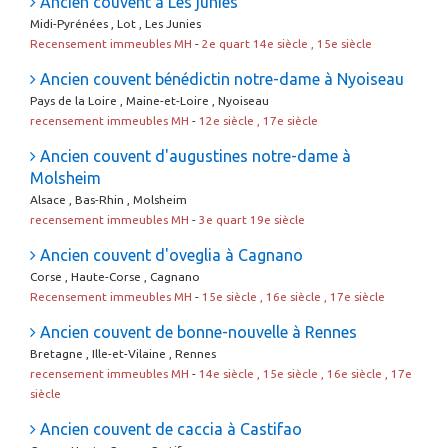
Ancien couvent à Les junies
Midi-Pyrénées , Lot , Les Junies
Recensement immeubles MH
-
2e quart 14e siècle , 15e siècle
Ancien couvent bénédictin notre-dame à Nyoiseau
Pays de la Loire , Maine-et-Loire , Nyoiseau
recensement immeubles MH
-
12e siècle , 17e siècle
Ancien couvent d'augustines notre-dame à
Molsheim
Alsace , Bas-Rhin , Molsheim
recensement immeubles MH
-
3e quart 19e siècle
Ancien couvent d'oveglia à Cagnano
Corse , Haute-Corse , Cagnano
Recensement immeubles MH
-
15e siècle , 16e siècle , 17e siècle
Ancien couvent de bonne-nouvelle à Rennes
Bretagne , Ille-et-Vilaine , Rennes
recensement immeubles MH
-
14e siècle , 15e siècle , 16e siècle , 17e
siècle
Ancien couvent de caccia à Castifao