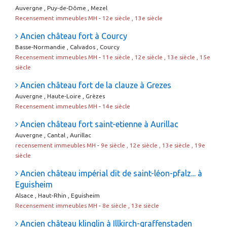
Auvergne , Puy-de-Dôme , Mezel
Recensement immeubles MH
-
12e siècle , 13e siècle
Ancien château fort à Courcy
Basse-Normandie , Calvados , Courcy
Recensement immeubles MH
-
11e siècle , 12e siècle , 13e siècle , 15e
siècle
Ancien château fort de la clauze à Grezes
Auvergne , Haute-Loire , Grèzes
Recensement immeubles MH
-
14e siècle
Ancien château fort saint-etienne à Aurillac
Auvergne , Cantal , Aurillac
recensement immeubles MH
-
9e siècle , 12e siècle , 13e siècle , 19e
siècle
Ancien château impérial dit de saint-léon-pfalz... à
Eguisheim
Alsace , Haut-Rhin , Eguisheim
Recensement immeubles MH
-
8e siècle , 13e siècle
Ancien château klinglin à Illkirch-graffenstaden