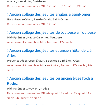
Alsace , Haut-Rhin , Ensisheim
Recensement immeubles MH
-
17e siècle , 19e siècle , 20e siècle
Ancien collège des jésuites anglais à Saint-omer
Nord-Pas-de-Calais , Pas-de-Calais , Saint-Omer
Recensement immeubles MH
-
17e siècle
Ancien collège des jésuites de toulouse à Toulouse
Midi-Pyrénées , Haute-Garonne , Toulouse
recensement immeubles MH
-
1er quart 17e siècle
Ancien collège des jésuites et ancien hôtel de ... à
Arles
Provence-Alpes-Côte d'Azur , Bouches-du-Rhône , Arles
recensement immeubles MH
-
antiquité , 3e quart 17e siècle , 18e
siècle
Ancien collège des jésuites ou ancien lycée foch à
Rodez
Midi-Pyrénées , Aveyron , Rodez
Recensement immeubles MH
-
4e quart 16e siècle , 2e quart 17e
siècle , 4e quart 19e siècle