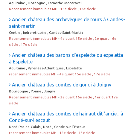
Aquitaine , Dordogne , Lamothe-Montravel
Recensement immeubles MH
-
15e siècle , 16e siècle
Ancien château des archevêques de tours à Candes-
saint-martin
Centre , Indre-et-Loire , Candes-Saint-Martin
Recensement immeubles MH
-
4e quart 15e siècle , 2e quart 16e
siècle , 17e siècle
Ancien château des barons d'espelette ou ezpeletta
à Espelette
Aquitaine , Pyrénées-Atlantiques , Espelette
recensement immeubles MH
-
4e quart 15e siècle , 17e siècle
Ancien château des comtes de gondi à Joigny
Bourgogne , Yonne , Joigny
Recensement immeubles MH
-
3e quart 16e siècle , 1er quart 17e
siècle
Ancien château des comtes de hainaut dit 'ancie... à
Condé-sur-l'escaut
Nord-Pas-de-Calais , Nord , Condé-sur-l'Escaut
recensement immeubles MH
-
12e siècle , 13e siècle