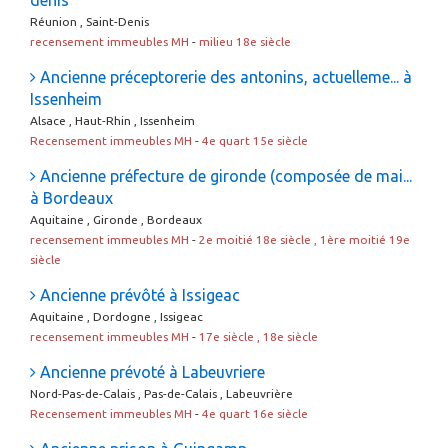
denis
Réunion , Saint-Denis
recensement immeubles MH
-
milieu 18e siècle
Ancienne préceptorerie des antonins, actuelleme... à
Issenheim
Alsace , Haut-Rhin , Issenheim
Recensement immeubles MH
-
4e quart 15e siècle
Ancienne préfecture de gironde (composée de mai...
à Bordeaux
Aquitaine , Gironde , Bordeaux
recensement immeubles MH
-
2e moitié 18e siècle , 1ère moitié 19e
siècle
Ancienne prévôté à Issigeac
Aquitaine , Dordogne , Issigeac
recensement immeubles MH
-
17e siècle , 18e siècle
Ancienne prévoté à Labeuvriere
Nord-Pas-de-Calais , Pas-de-Calais , Labeuvrière
Recensement immeubles MH
-
4e quart 16e siècle