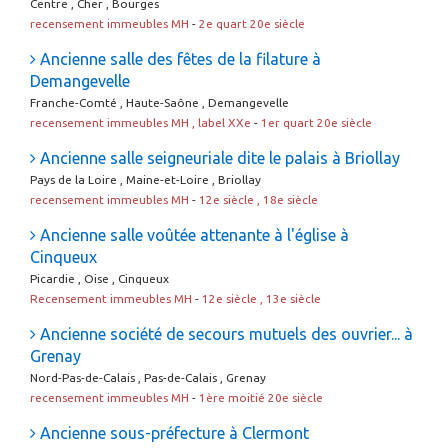
Centre , Cher , Bourges
recensement immeubles MH
-
2e quart 20e siècle
Ancienne salle des fêtes de la filature à
Demangevelle
Franche-Comté , Haute-Saône , Demangevelle
recensement immeubles MH , label XXe
-
1er quart 20e siècle
Ancienne salle seigneuriale dite le palais à Briollay
Pays de la Loire , Maine-et-Loire , Briollay
recensement immeubles MH
-
12e siècle , 18e siècle
Ancienne salle voûtée attenante à l'église à
Cinqueux
Picardie , Oise , Cinqueux
Recensement immeubles MH
-
12e siècle , 13e siècle
Ancienne société de secours mutuels des ouvrier... à
Grenay
Nord-Pas-de-Calais , Pas-de-Calais , Grenay
recensement immeubles MH
-
1ère moitié 20e siècle
Ancienne sous-préfecture à Clermont