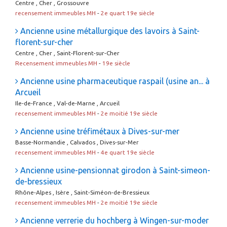
Centre , Cher , Grossouvre
recensement immeubles MH
-
2e quart 19e siècle
Ancienne usine métallurgique des lavoirs à Saint-
florent-sur-cher
Centre , Cher , Saint-Florent-sur-Cher
Recensement immeubles MH
-
19e siècle
Ancienne usine pharmaceutique raspail (usine an... à
Arcueil
Ile-de-France , Val-de-Marne , Arcueil
recensement immeubles MH
-
2e moitié 19e siècle
Ancienne usine tréfimétaux à Dives-sur-mer
Basse-Normandie , Calvados , Dives-sur-Mer
recensement immeubles MH
-
4e quart 19e siècle
Ancienne usine-pensionnat girodon à Saint-simeon-
de-bressieux
Rhône-Alpes , Isère , Saint-Siméon-de-Bressieux
recensement immeubles MH
-
2e moitié 19e siècle
Ancienne verrerie du hochberg à Wingen-sur-moder