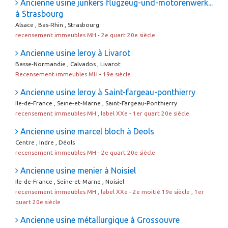
Ancienne usine junkers flugzeug-und-motorenwerk...
à Strasbourg
Alsace , Bas-Rhin , Strasbourg
recensement immeubles MH
-
2e quart 20e siècle
Ancienne usine leroy à Livarot
Basse-Normandie , Calvados , Livarot
Recensement immeubles MH
-
19e siècle
Ancienne usine leroy à Saint-fargeau-ponthierry
Ile-de-France , Seine-et-Marne , Saint-Fargeau-Ponthierry
recensement immeubles MH , label XXe
-
1er quart 20e siècle
Ancienne usine marcel bloch à Deols
Centre , Indre , Déols
recensement immeubles MH
-
2e quart 20e siècle
Ancienne usine menier à Noisiel
Ile-de-France , Seine-et-Marne , Noisiel
recensement immeubles MH , label XXe
-
2e moitié 19e siècle , 1er
quart 20e siècle
Ancienne usine métallurgique à Grossouvre