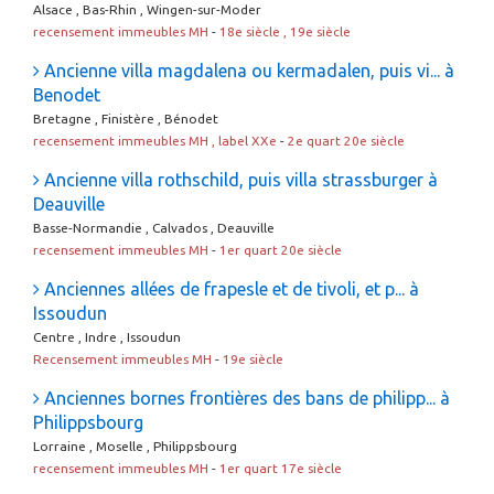
Alsace , Bas-Rhin , Wingen-sur-Moder
recensement immeubles MH
-
18e siècle , 19e siècle
Ancienne villa magdalena ou kermadalen, puis vi... à
Benodet
Bretagne , Finistère , Bénodet
recensement immeubles MH , label XXe
-
2e quart 20e siècle
Ancienne villa rothschild, puis villa strassburger à
Deauville
Basse-Normandie , Calvados , Deauville
recensement immeubles MH
-
1er quart 20e siècle
Anciennes allées de frapesle et de tivoli, et p... à
Issoudun
Centre , Indre , Issoudun
Recensement immeubles MH
-
19e siècle
Anciennes bornes frontières des bans de philipp... à
Philippsbourg
Lorraine , Moselle , Philippsbourg
recensement immeubles MH
-
1er quart 17e siècle