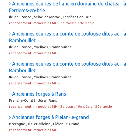
Anciennes écuries de l'ancien domaine du châtea... à
Ferrieres-en-brie
Ile-de-France , Seine-et-Marne , Ferrières-en-Brie
recensement immeubles MH
-
2e moitié 19e siècle
Anciennes écuries du comte de toulouse dites au... à
Rambouillet
Ile-de-France , Yvelines , Rambouillet
recensement immeubles MH
-
Anciennes écuries du comte de toulouse dites au... à
Rambouillet
Ile-de-France , Yvelines , Rambouillet
recensement immeubles MH
-
Anciennes forges à Rans
Franche-Comté , Jura , Rans
recensement immeubles MH
-
3e quart 19e siècle , 20e siècle
Anciennes forges à Plelan-le-grand
Bretagne , Ille-et-Vilaine , Plélan-le-Grand
recensement immeubles MH
-