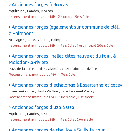
Anciennes forges à Brocas
Aquitaine , Landes , Brocas
recensement immeubles MH
-
2e quart 19e siècle
Anciennes forges (également sur commune de plél...
à Paimpont
Bretagne , Ille-et-Vilaine , Paimpont
recensement immeubles MH
-
19e siècle , 1ère moitié 20e siècle
Anciennes forges : halles dites neuve et du fou... à
Moisdon-la-riviere
Pays de la Loire , Loire-Atlantique , Moisdon-la-Rivière
Recensement immeubles MH
-
17e siècle
Anciennes forges d'echalonge à Essertenne-et-cecey
Franche-Comté , Haute-Saône , Essertenne-et-Cecey
Recensement immeubles MH
-
18e siècle , 19e siècle
Anciennes forges d'uza à Uza
Aquitaine , Landes , Uza
recensement immeubles MH
-
19e siècle , 20e siècle
Anciennes forges de chailloy à Suilly-la-tour