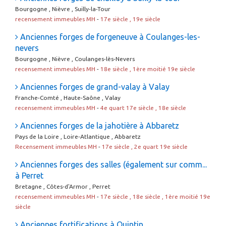
Bourgogne , Nièvre , Suilly-la-Tour
recensement immeubles MH
-
17e siècle , 19e siècle
Anciennes forges de forgeneuve à Coulanges-les-
nevers
Bourgogne , Nièvre , Coulanges-lès-Nevers
recensement immeubles MH
-
18e siècle , 1ère moitié 19e siècle
Anciennes forges de grand-valay à Valay
Franche-Comté , Haute-Saône , Valay
recensement immeubles MH
-
4e quart 17e siècle , 18e siècle
Anciennes forges de la jahotière à Abbaretz
Pays de la Loire , Loire-Atlantique , Abbaretz
Recensement immeubles MH
-
17e siècle , 2e quart 19e siècle
Anciennes forges des salles (également sur comm...
à Perret
Bretagne , Côtes-d'Armor , Perret
recensement immeubles MH
-
17e siècle , 18e siècle , 1ère moitié 19e
siècle
Anciennes fortifications à Quintin