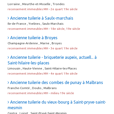
Lorraine , Meurthe-et-Moselle , Trondes
recensement immeubles MH
-
2e quart 19e siècle
Ancienne tuilerie à Saulx-marchais
Ile-de-France , Yvelines , Saulx-Marchais
recensement immeubles MH
-
18e siècle, 19e siècle
Ancienne tuilerie à Broyes
Champagne-Ardenne , Marne , Broyes
recensement immeubles MH
-
3e quart 19e siècle
Ancienne tuilerie - briqueterie aupeix, actuell... à
Saint-hilaire-les-places
Limousin , Haute-Vienne , Saint-Hilaire-les-Places
recensement immeubles MH
-
4e quart 19e siècle
Ancienne tuilerie des combes de punay à Malbrans
Franche-Comté , Doubs , Malbrans
recensement immeubles MH
-
milieu 19e siècle
Ancienne tuilerie du vieux-bourg à Saint-pryve-saint-
mesmin
Centre , Loiret , Saint-Pryvé-Saint-Mesmin