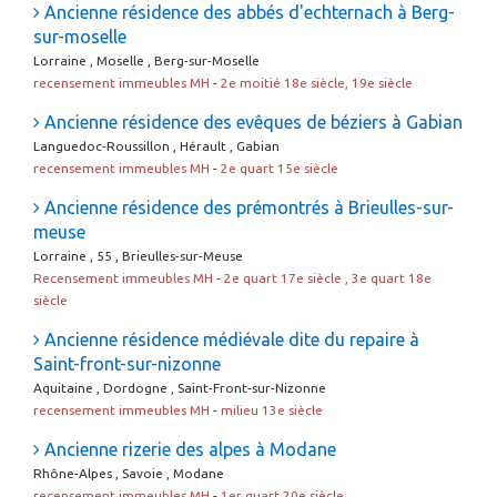
Ancienne résidence des abbés d'echternach à Berg-
sur-moselle
Lorraine , Moselle , Berg-sur-Moselle
recensement immeubles MH
-
2e moitié 18e siècle, 19e siècle
Ancienne résidence des evêques de béziers à Gabian
Languedoc-Roussillon , Hérault , Gabian
recensement immeubles MH
-
2e quart 15e siècle
Ancienne résidence des prémontrés à Brieulles-sur-
meuse
Lorraine , 55 , Brieulles-sur-Meuse
Recensement immeubles MH
-
2e quart 17e siècle , 3e quart 18e
siècle
Ancienne résidence médiévale dite du repaire à
Saint-front-sur-nizonne
Aquitaine , Dordogne , Saint-Front-sur-Nizonne
recensement immeubles MH
-
milieu 13e siècle
Ancienne rizerie des alpes à Modane
Rhône-Alpes , Savoie , Modane
recensement immeubles MH
-
1er quart 20e siècle