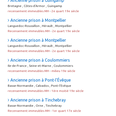
Ancienne prison à Guingamp
Bretagne , Côtes-d'Armor , Guingamp
recensement immeubles MH
-
2e quart 19e siècle
Ancienne prison à Montpellier
Languedoc-Roussillon , Hérault , Montpellier
Recensement immeubles MH
-
2e quart 19e siècle
Ancienne prison à Montpellier
Languedoc-Roussillon , Hérault , Montpellier
Recensement immeubles MH
-
2e quart 19e siècle
Ancienne prison à Coulommiers
Ile-de-France , Seine-et-Marne , Coulommiers
recensement immeubles MH
-
milieu 19e siècle
Ancienne prison à Pont-l'Évêque
Basse-Normandie , Calvados , Pont-l'Evêque
recensement immeubles MH
-
1ère moitié 19e siècle
Ancienne prison à Tinchebray
Basse-Normandie , Orne , Tinchebray
Recensement immeubles MH
-
1er quart 17e siècle