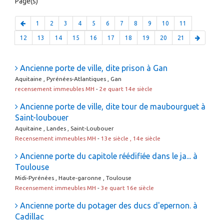
Page(s)
1
2
3
4
5
6
7
8
9
10
11
12
13
14
15
16
17
18
19
20
21
Ancienne porte de ville, dite prison à Gan
Aquitaine , Pyrénées-Atlantiques , Gan
recensement immeubles MH
-
2e quart 14e siècle
Ancienne porte de ville, dite tour de maubourguet à
Saint-loubouer
Aquitaine , Landes , Saint-Loubouer
Recensement immeubles MH
-
13e siècle , 14e siècle
Ancienne porte du capitole réédifiée dans le ja... à
Toulouse
Midi-Pyrénées , Haute-garonne , Toulouse
Recensement immeubles MH
-
3e quart 16e siècle
Ancienne porte du potager des ducs d'epernon. à
Cadillac