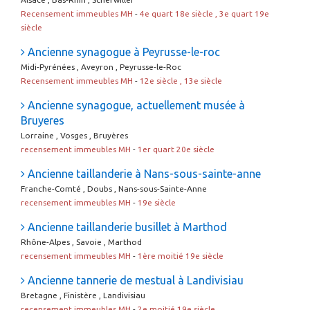
Recensement immeubles MH
-
4e quart 18e siècle , 3e quart 19e
siècle
Ancienne synagogue à Peyrusse-le-roc
Midi-Pyrénées , Aveyron , Peyrusse-le-Roc
Recensement immeubles MH
-
12e siècle , 13e siècle
Ancienne synagogue, actuellement musée à
Bruyeres
Lorraine , Vosges , Bruyères
recensement immeubles MH
-
1er quart 20e siècle
Ancienne taillanderie à Nans-sous-sainte-anne
Franche-Comté , Doubs , Nans-sous-Sainte-Anne
recensement immeubles MH
-
19e siècle
Ancienne taillanderie busillet à Marthod
Rhône-Alpes , Savoie , Marthod
recensement immeubles MH
-
1ère moitié 19e siècle
Ancienne tannerie de mestual à Landivisiau
Bretagne , Finistère , Landivisiau
recensement immeubles MH
-
2e moitié 19e siècle