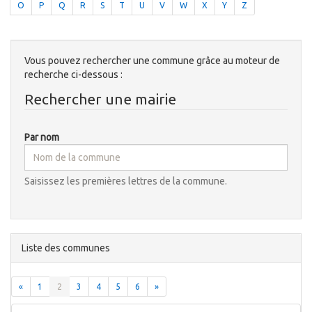
O
P
Q
R
S
T
U
V
W
X
Y
Z
Vous pouvez rechercher une commune grâce au moteur de
recherche ci-dessous :
Rechercher une mairie
Par nom
Saisissez les premières lettres de la commune.
Liste des communes
«
1
2
3
4
5
6
»