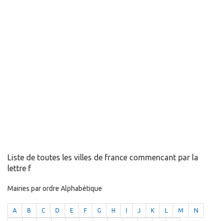
Liste de toutes les villes de france commencant par la
lettre f
Mairies par ordre Alphabétique
A
B
C
D
E
F
G
H
I
J
K
L
M
N