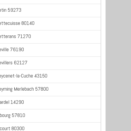
etin 59273
ettecuisse 80140
etterans 71270
eville 76190
evillers 62127
eycenet-la-Cuche 43150
eyming Merlebach 57800
iardel 14290
ibourg 57810
icourt 80300