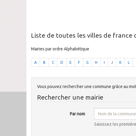
Liste de toutes les villes de france
Mairies par ordre Alphabétique
A
B
C
D
E
F
G
H
I
J
K
L
Vous pouvez rechercher une commune grâce au mote
Rechercher une mairie
Par nom
Saisissez les premièr