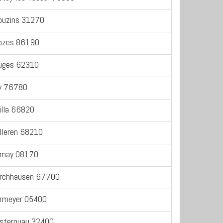
ouzins 31270
ozes 86190
uges 62310
y 76780
illa 66820
lleren 68210
may 08170
rchhausen 67700
rmeyer 05400
sterouau 32400