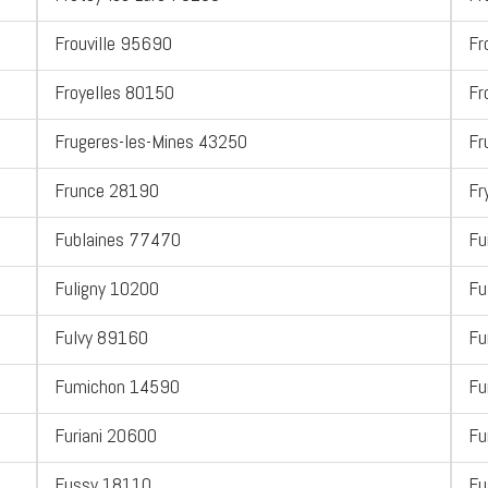
Frouville 95690
Fr
Froyelles 80150
Fr
Frugeres-les-Mines 43250
Fr
Frunce 28190
Fr
Fublaines 77470
Fu
Fuligny 10200
Fu
Fulvy 89160
Fu
Fumichon 14590
Fu
Furiani 20600
Fu
Fussy 18110
Fu