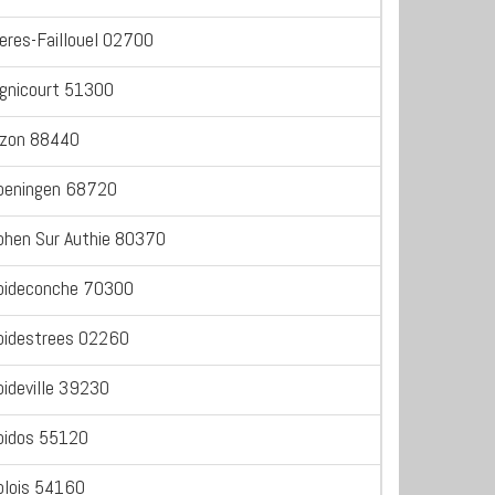
ieres-Faillouel 02700
ignicourt 51300
izon 88440
oeningen 68720
ohen Sur Authie 80370
oideconche 70300
oidestrees 02260
oideville 39230
oidos 55120
olois 54160