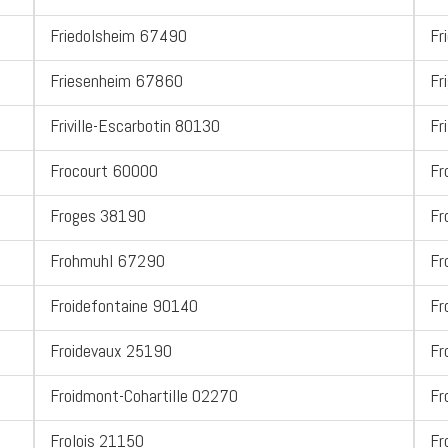
Friedolsheim 67490
Fr
Friesenheim 67860
Fr
Friville-Escarbotin 80130
Fr
Frocourt 60000
Fr
Froges 38190
Fr
Frohmuhl 67290
Fr
Froidefontaine 90140
Fr
Froidevaux 25190
Fr
Froidmont-Cohartille 02270
Fr
Frolois 21150
Fr