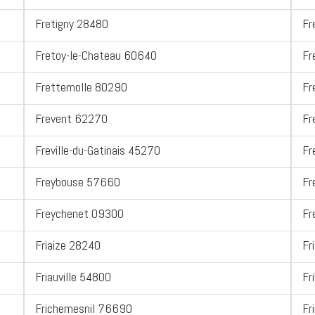
Fretigny 28480
Fr
Fretoy-le-Chateau 60640
Fr
Frettemolle 80290
Fr
Frevent 62270
Fr
Freville-du-Gatinais 45270
Fr
Freybouse 57660
Fr
Freychenet 09300
Fr
Friaize 28240
Fr
Friauville 54800
Fr
Frichemesnil 76690
Fr