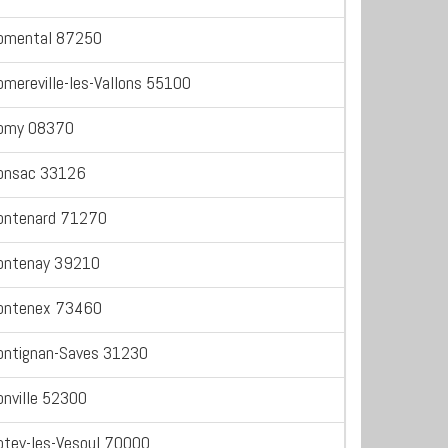
omental 87250
omereville-les-Vallons 55100
omy 08370
onsac 33126
ontenard 71270
ontenay 39210
ontenex 73460
ontignan-Saves 31230
onville 52300
otey-les-Vesoul 70000