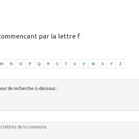
 commencant par la lettre f
M
N
O
P
Q
R
S
T
U
V
W
X
Y
Z
ur de recherche ci-dessous :
es lettres de la commune.