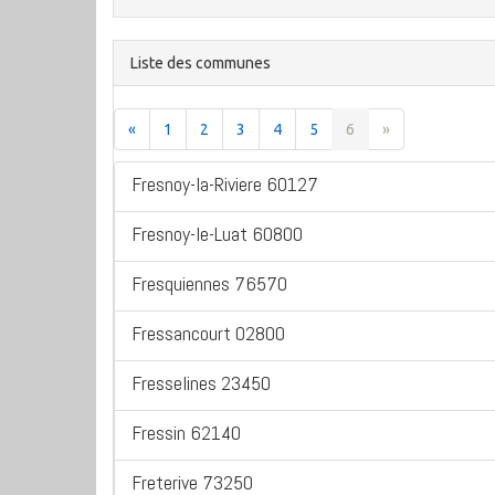
Liste des communes
«
1
2
3
4
5
6
»
Fresnoy-la-Riviere 60127
Fresnoy-le-Luat 60800
Fresquiennes 76570
Fressancourt 02800
Fresselines 23450
Fressin 62140
Freterive 73250