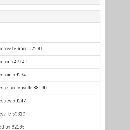
esnoy-le-Grand 02230
espech 47140
essain 59234
esse-sur-Moselle 88160
essies 59247
esville 50310
ethun 62185