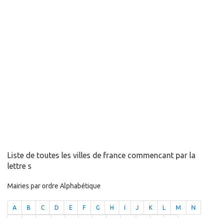
Liste de toutes les villes de france commencant par la
lettre s
Mairies par ordre Alphabétique
A
B
C
D
E
F
G
H
I
J
K
L
M
N