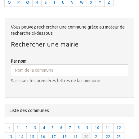
O
P
Q
R
S
T
U
V
W
X
Y
Z
Vous pouvez rechercher une commune grâce au moteur de
recherche ci-dessous :
Rechercher une mairie
Par nom
Saisissez les premières lettres de la commune.
Liste des communes
«
1
2
3
4
5
6
7
8
9
10
11
12
13
14
15
16
17
18
19
20
21
22
23