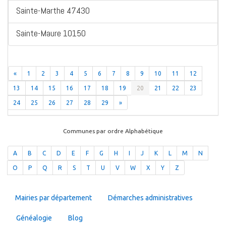
Sainte-Marthe 47430
Sainte-Maure 10150
«
1
2
3
4
5
6
7
8
9
10
11
12
13
14
15
16
17
18
19
20
21
22
23
24
25
26
27
28
29
»
Communes par ordre Alphabétique
A
B
C
D
E
F
G
H
I
J
K
L
M
N
O
P
Q
R
S
T
U
V
W
X
Y
Z
Mairies par département
Démarches administratives
Généalogie
Blog