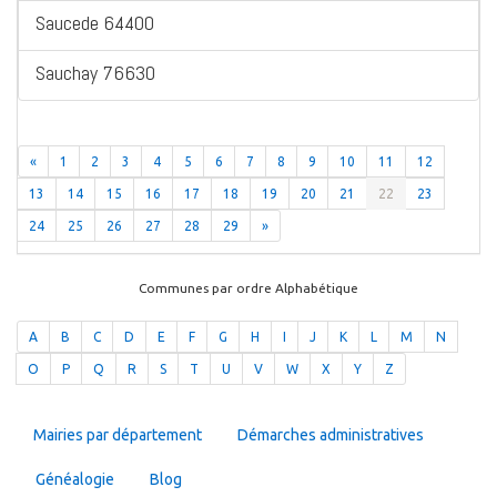
Saucede 64400
Sauchay 76630
«
1
2
3
4
5
6
7
8
9
10
11
12
13
14
15
16
17
18
19
20
21
22
23
24
25
26
27
28
29
»
Communes par ordre Alphabétique
A
B
C
D
E
F
G
H
I
J
K
L
M
N
O
P
Q
R
S
T
U
V
W
X
Y
Z
Mairies par département
Démarches administratives
Généalogie
Blog