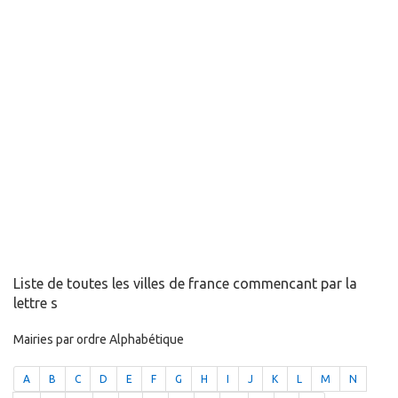
Liste de toutes les villes de france commencant par la
lettre s
Mairies par ordre Alphabétique
A
B
C
D
E
F
G
H
I
J
K
L
M
N