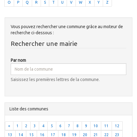
O
P
Q
R
S
T
U
V
W
X
Y
Z
Vous pouvez rechercher une commune grâce au moteur de
recherche ci-dessous :
Rechercher une mairie
Par nom
Saisissez les premières lettres de la commune.
Liste des communes
«
1
2
3
4
5
6
7
8
9
10
11
12
13
14
15
16
17
18
19
20
21
22
23