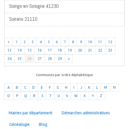
Soings-en-Sologne 41230
Soirans 21110
«
1
2
3
4
5
6
7
8
9
10
11
12
13
14
15
16
17
18
19
20
21
22
23
24
25
26
27
28
29
»
Communes par ordre Alphabétique
A
B
C
D
E
F
G
H
I
J
K
L
M
N
O
P
Q
R
S
T
U
V
W
X
Y
Z
Mairies par département
Démarches administratives
Généalogie
Blog