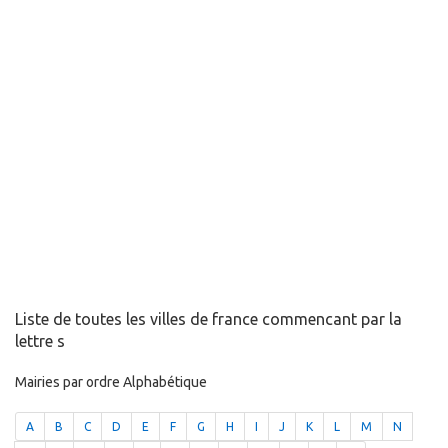
Liste de toutes les villes de france commencant par la
lettre s
Mairies par ordre Alphabétique
A
B
C
D
E
F
G
H
I
J
K
L
M
N