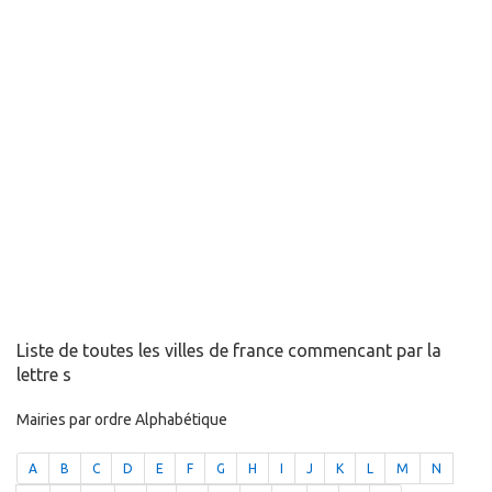
Liste de toutes les villes de france commencant par la
lettre s
Mairies par ordre Alphabétique
A
B
C
D
E
F
G
H
I
J
K
L
M
N