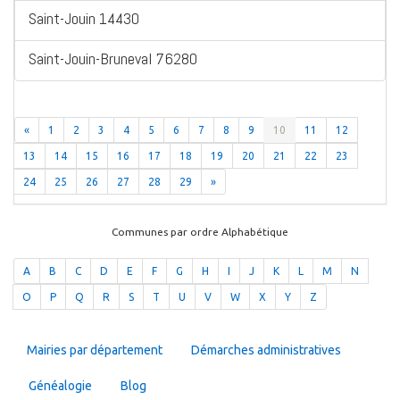
Saint-Jouin 14430
Saint-Jouin-Bruneval 76280
«
1
2
3
4
5
6
7
8
9
10
11
12
13
14
15
16
17
18
19
20
21
22
23
24
25
26
27
28
29
»
Communes par ordre Alphabétique
A
B
C
D
E
F
G
H
I
J
K
L
M
N
O
P
Q
R
S
T
U
V
W
X
Y
Z
Mairies par département
Démarches administratives
Généalogie
Blog