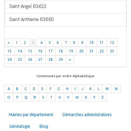
Saint-Angel 63410
Saint-Antheme 63660
«
1
2
3
4
5
6
7
8
9
10
11
12
13
14
15
16
17
18
19
20
21
22
23
24
25
26
27
28
29
»
Communes par ordre Alphabétique
A
B
C
D
E
F
G
H
I
J
K
L
M
N
O
P
Q
R
S
T
U
V
W
X
Y
Z
Mairies par département
Démarches administratives
Généalogie
Blog