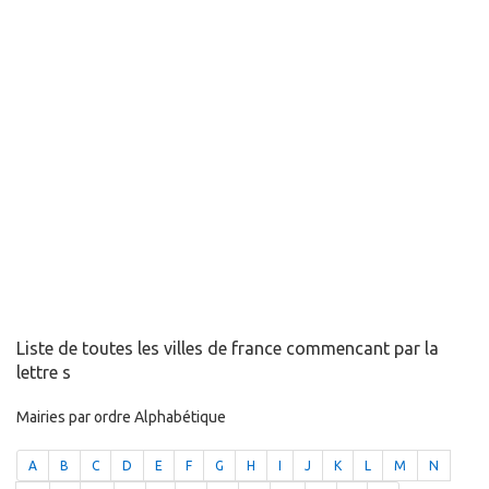
Liste de toutes les villes de france commencant par la
lettre s
Mairies par ordre Alphabétique
A
B
C
D
E
F
G
H
I
J
K
L
M
N