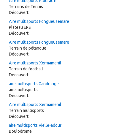
Aire multisports Plourac'h
Terrains de Tennis
Découvert
Aire multisports Fongueusemare
Plateau EPS
Découvert
Aire multisports Fongueusemare
Terrain de pétanque
Découvert
Aire multisports Xermamenil
Terrain de football
Découvert
aire multisports Gandrange
aire multisports
Découvert
Aire multisports Xermamenil
Terrain multisports
Découvert
aire multisports Vielle-adour
Boulodrome