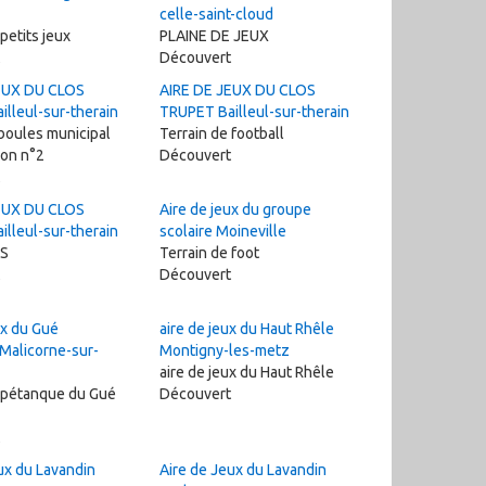
celle-saint-cloud
petits jeux
PLAINE DE JEUX
Découvert
EUX DU CLOS
AIRE DE JEUX DU CLOS
lleul-sur-therain
TRUPET Bailleul-sur-therain
 boules municipal
Terrain de football
ron n°2
Découvert
EUX DU CLOS
Aire de jeux du groupe
lleul-sur-therain
scolaire Moineville
PS
Terrain de foot
Découvert
ux du Gué
aire de jeux du Haut Rhêle
Malicorne-sur-
Montigny-les-metz
aire de jeux du Haut Rhêle
e pétanque du Gué
Découvert
ux du Lavandin
Aire de Jeux du Lavandin