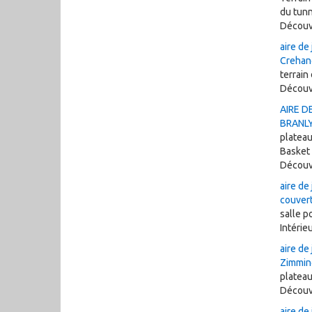
du tun
Découv
aire de
Crehan
terrain
Découv
AIRE D
BRANLY
plateau
Basket
Découv
aire de 
couvert
salle p
Intérie
aire de
Zimmin
plateau
Découv
aire de