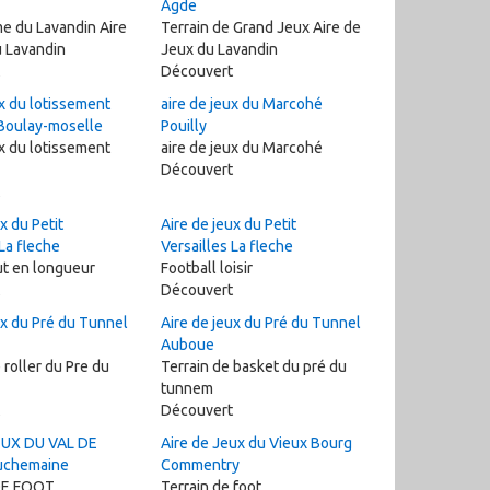
Agde
e du Lavandin Aire
Terrain de Grand Jeux Aire de
 Lavandin
Jeux du Lavandin
Découvert
ux du lotissement
aire de jeux du Marcohé
Boulay-moselle
Pouilly
ux du lotissement
aire de jeux du Marcohé
Découvert
x du Petit
Aire de jeux du Petit
 La fleche
Versailles La fleche
ut en longueur
Football loisir
Découvert
ux du Pré du Tunnel
Aire de jeux du Pré du Tunnel
Auboue
roller du Pre du
Terrain de basket du pré du
tunnem
Découvert
EUX DU VAL DE
Aire de Jeux du Vieux Bourg
uchemaine
Commentry
DE FOOT
Terrain de foot