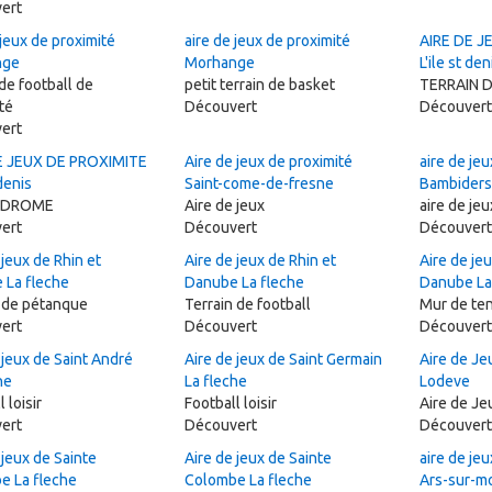
ert
 jeux de proximité
aire de jeux de proximité
AIRE DE J
nge
Morhange
L'ile st den
 de football de
petit terrain de basket
TERRAIN 
té
Découvert
Découvert
ert
E JEUX DE PROXIMITE
Aire de jeux de proximité
aire de jeu
 denis
Saint-come-de-fresne
Bambiders
ODROME
Aire de jeux
aire de jeu
ert
Découvert
Découvert
 jeux de Rhin et
Aire de jeux de Rhin et
Aire de jeu
 La fleche
Danube La fleche
Danube La
n de pétanque
Terrain de football
Mur de ten
ert
Découvert
Découvert
 jeux de Saint André
Aire de jeux de Saint Germain
Aire de Je
he
La fleche
Lodeve
 loisir
Football loisir
Aire de Je
ert
Découvert
Découvert
 jeux de Sainte
Aire de jeux de Sainte
aire de je
e La fleche
Colombe La fleche
Ars-sur-m