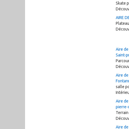
Skate p
Découv
AIRE D
Platea
Découv
Aire de
Saint-pr
Parcou
Découv
Aire de
Fontan
salle p
Intérie
Aire de
pierre
Terrain
Découv
Aire de