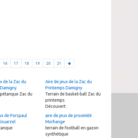
16
17
18
19
20
21
x de la Zac du
Aire de jeux de la Zac du
 Damigny
Printemps Damigny
 pétanque Zac du
Terrain de basket-ball Zac du
printemps
Découvert
ux de Porspaul
aire de jeux de proximité
louarzel
Morhange
étanque
terrain de football en gazon
synthétique