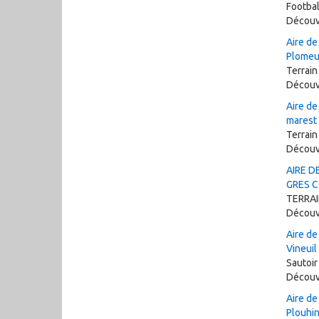
Football
Découv
Aire de
Plomeu
Terrain
Découv
Aire de
marest
Terrain
Découv
AIRE D
GRES C
TERRA
Découv
Aire de
Vineuil
Sautoir
Découv
Aire de
Plouhi