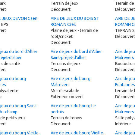
ark
Terrain de jeux
Terrain de
ert
Découvert
Découvert
E JEUX DEVON Caen
AIRE DE JEUX DU BOIS ST
AIRE DE J
u EPS
ROMAIN Creil
ROMAIN Cr
ert
Plaine de jeux - terrain de
TERRAIN S
foot/cricket
Découvert
Découvert
 jeux du bord d'Allier
Aire de jeux du bord d'Allier
Aire de je
éjet-d'allier
Saint-préjet-d'allier
Malrevers
rs de santé
Terrains de jeux
Boulodrom
ert
Découvert
Découvert
 jeux du bourg
Aire de jeux du bourg
Aire de je
nes
Malrevers
Fontannes
olyvalente
Mur d'escalade
terrain de
ur
Extérieur couvert
Découvert
 jeux du bourg Saint-
Aire de jeux du bourg Le
Aire de je
-du-champ
pertuis
Malrevers
 de petits jeux
Terrain de tennis
Salle poly
ert
Découvert
Intérieur
 jeux du bourg Vieille-
Aire de jeux du bourg Vieille-
Aire de jeu