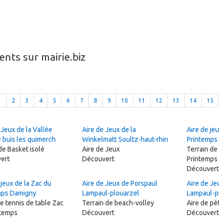
nts sur mairie.biz
1
2
3
4
5
6
7
8
9
10
11
12
13
14
15
 Jeux de la Vallée
Aire de Jeux de la
Aire de jeu
 buis les quimerch
Winkelmatt Soultz-haut-rhin
Printemps
de Basket isolé
Aire de Jeux
Terrain de
ert
Découvert
Printemps
Découvert
 jeux de la Zac du
Aire de Jeux de Porspaul
Aire de Je
mps Damigny
Lampaul-plouarzel
Lampaul-p
e tennis de table Zac
Terrain de beach-volley
Aire de p
ntemps
Découvert
Découvert