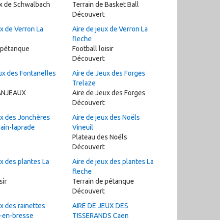
ux de Schwalbach
Terrain de Basket Ball
Découvert
ux de Verron La
Aire de jeux de Verron La
fleche
 pétanque
Football loisir
Découvert
ux des Fontanelles
Aire de Jeux des Forges
Trelaze
FANJEAUX
Aire de Jeux des Forges
Découvert
ux des Jonchères
Aire de jeux des Noëls
ain-laprade
Vineuil
Plateau des Noëls
Découvert
ux des plantes La
Aire de jeux des plantes La
fleche
sir
Terrain de pétanque
Découvert
ux des rainettes
AIRE DE JEUX DES
-en-bresse
TISSERANDS Caen