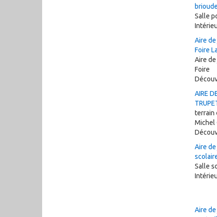
brioud
Salle p
Intérie
Aire de
Foire L
Aire de
Foire
Découv
AIRE D
TRUPET 
terrain
Michel
Découv
Aire de
scolair
Salle s
Intérie
Aire de