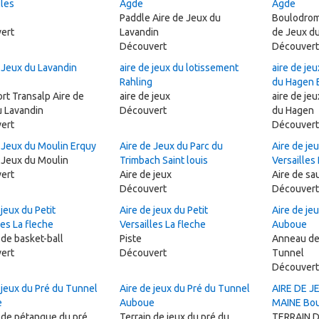
lles
Agde
Agde
Paddle Aire de Jeux du
Boulodrom
ert
Lavandin
de Jeux du
Découvert
Découvert
 Jeux du Lavandin
aire de jeux du lotissement
aire de je
Rahling
du Hagen 
rt Transalp Aire de
aire de jeux
aire de je
u Lavandin
Découvert
du Hagen
ert
Découvert
 Jeux du Moulin Erquy
Aire de Jeux du Parc du
Aire de jeu
 Jeux du Moulin
Trimbach Saint louis
Versailles
ert
Aire de jeux
Aire de sa
Découvert
Découvert
 jeux du Petit
Aire de jeux du Petit
Aire de je
les La fleche
Versailles La fleche
Auboue
 de basket-ball
Piste
Anneau de 
ert
Découvert
Tunnel
Découvert
 jeux du Pré du Tunnel
Aire de jeux du Pré du Tunnel
AIRE DE J
e
Auboue
MAINE Bo
 de pétanque du pré
Terrain de jeux du pré du
TERRAIN 