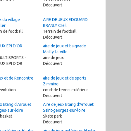
Découvert
x du village
AIRE DE JEUX EDOUARD
ller
BRANLY Creil
in de football
Terrain de football
Découvert
EUX EPI D'OR
aire de jeux et baignade
Mailly-la-ville
ULTISPORTS -
aire de jeux
EUX EPI D'OR
Découvert
ux et de Rencontre
aire de jeux et de sports
Zimming
évolution
court de tennis extérieur
Découvert
ux Etang d'Arrouet
Aire de jeux Etang d'Arrouet
ges-sur-loire
Saint-georges-sur-loire
 basket
Skate park
Découvert
ux extérieurs Haute-
aire de jeux extérieurs Haute-