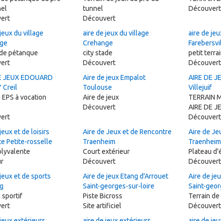
nel
tunnel
Découvert
ert
Découvert
 jeux du village
aire de jeux du village
aire de jeu
ge
Crehange
Farebersvi
 de pétanque
city stade
petit terra
ert
Découvert
Découvert
E JEUX EDOUARD
Aire de jeux Empalot
AIRE DE J
 Creil
Toulouse
Villejuif
 EPS à vocation
Aire de jeux
TERRAIN M
Découvert
AIRE DE J
ert
Découvert
jeux et de loisirs
Aire de Jeux et de Rencontre
Aire de Je
e Petite-rosselle
Traenheim
Traenheim
olyvalente
Court extérieur
Plateau d'
ur
Découvert
Découvert
 jeux et de sports
Aire de jeux Etang d'Arrouet
Aire de je
g
Saint-georges-sur-loire
Saint-geor
 sportif
Piste Bicross
Terrain de
ert
Site artificiel
Découvert
 jeux extérieurs
aire de jeux extérieurs
aire de je