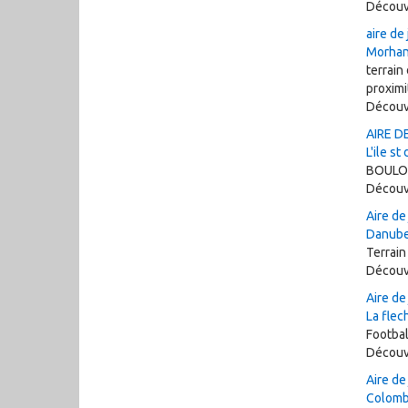
Découv
aire de
Morha
terrain
proximi
Découv
AIRE D
L'ile st
BOUL
Découv
Aire de
Danube
Terrai
Découv
Aire de
La flec
Football
Découv
Aire de
Colomb