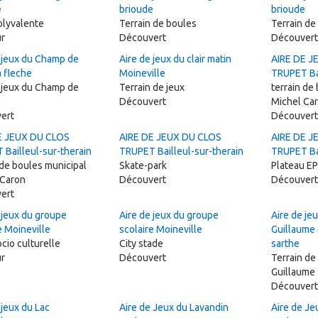
e
brioude
brioude
olyvalente
Terrain de boules
Terrain de 
ur
Découvert
Découvert
 jeux du Champ de
Aire de jeux du clair matin
AIRE DE J
a fleche
Moineville
TRUPET Bai
 jeux du Champ de
Terrain de jeux
terrain de
Découvert
Michel Ca
ert
Découvert
E JEUX DU CLOS
AIRE DE JEUX DU CLOS
AIRE DE J
Bailleul-sur-therain
TRUPET Bailleul-sur-therain
TRUPET Bai
 de boules municipal
Skate-park
Plateau E
 Caron
Découvert
Découvert
ert
 jeux du groupe
Aire de jeux du groupe
Aire de je
e Moineville
scolaire Moineville
Guillaume 
ocio culturelle
City stade
sarthe
ur
Découvert
Terrain d
Guillaume
Découvert
 jeux du Lac
Aire de Jeux du Lavandin
Aire de Je