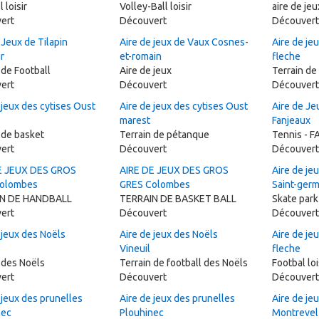
 loisir
Volley-Ball loisir
aire de je
ert
Découvert
Découvert
 Jeux de Tilapin
Aire de jeux de Vaux Cosnes-
Aire de je
r
et-romain
fleche
 de Football
Aire de jeux
Terrain de
ert
Découvert
Découvert
 jeux des cytises Oust
Aire de jeux des cytises Oust
Aire de Je
marest
Fanjeaux
 de basket
Terrain de pétanque
Tennis - 
ert
Découvert
Découvert
E JEUX DES GROS
AIRE DE JEUX DES GROS
Aire de je
olombes
GRES Colombes
Saint-germ
IN DE HANDBALL
TERRAIN DE BASKET BALL
Skate park
ert
Découvert
Découvert
 jeux des Noëls
Aire de jeux des Noëls
Aire de je
Vineuil
fleche
 des Noëls
Terrain de football des Noëls
Footbal loi
ert
Découvert
Découvert
 jeux des prunelles
Aire de jeux des prunelles
Aire de je
nec
Plouhinec
Montrevel