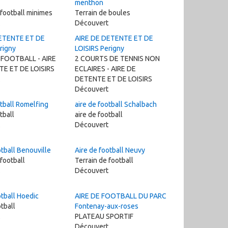
menthon
 football minimes
Terrain de boules
Découvert
ETENTE ET DE
AIRE DE DETENTE ET DE
rigny
LOISIRS Perigny
FOOTBALL - AIRE
2 COURTS DE TENNIS NON
E ET DE LOISIRS
ECLAIRES - AIRE DE
DETENTE ET DE LOISIRS
Découvert
otball Romelfing
aire de football Schalbach
tball
aire de football
Découvert
otball Benouville
Aire de football Neuvy
 football
Terrain de football
Découvert
otball Hoedic
AIRE DE FOOTBALL DU PARC
tball
Fontenay-aux-roses
PLATEAU SPORTIF
Découvert