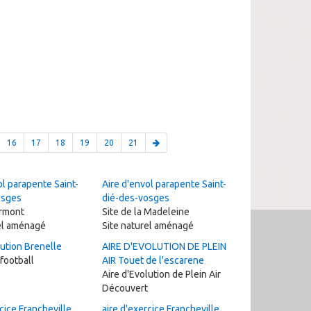
16
17
18
19
20
21
ol parapente Saint-
Aire d'envol parapente Saint-
osges
dié-des-vosges
Ormont
Site de la Madeleine
el aménagé
Site naturel aménagé
lution Brenelle
AIRE D'EVOLUTION DE PLEIN
 football
AIR Touet de l'escarene
Aire d'Evolution de Plein Air
Découvert
cice Francheville
aire d'exercice Francheville