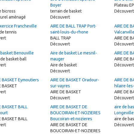
Boyer
Plateau E
e bicross
terrain de basket
Découvert
aturel aménagé
Découvert
exercice Francheville
AIRE DE BALL TRAP Port-
AIRE DE B
 de tennis
saint-louis-du-rhone
Valcanvill
ert
BALL TRAP
AIRE DE B
Découvert
Découvert
 basket Benouville
Aire de basket Le mesnil-
AIRE DE B
 de basket-ball
mauger
AIRE DE B
ert
Aire de basket
Découvert
Découvert
E BASKET Eymoutiers
AIRE DE BASKET Oradour-
AIRE DE B
E BASKET
sur-vayres
hilaire-les
ert
AIRE DE BASKET
AIRE DE B
Découvert
Découvert
E BASKET BALL
AIRE DE BASKET DE
aire de bas
ourt
BOUCOIRAN-ET-NOZIERES
Longeville
E BASKET BALL
Boucoiran-et-nozieres
aire de bas
ert
AIRE DE BASKET DE
Découvert
BOUCOIRAN-ET-NOZIERES