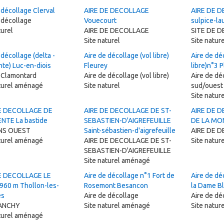
 décollage Clerval
AIRE DE DECOLLAGE
AIRE DE D
 décollage
Vouecourt
sulpice-la
turel
AIRE DE DECOLLAGE
SITE DE 
Site naturel
Site natur
 décollage (delta -
Aire de décollage (vol libre)
Aire de dé
te) Luc-en-diois
Fleurey
libre)n°3 
e Clamontard
Aire de décollage (vol libre)
Aire de déc
aturel aménagé
Site naturel
sud/ouest
Site natur
E DECOLLAGE DE
AIRE DE DECOLLAGE DE ST-
AIRE DE 
NTE La bastide
SEBASTIEN-D'AIGREFEUILLE
DE LA MON
NS OUEST
Saint-sébastien-d'aigrefeuille
AIRE DE 
aturel aménagé
AIRE DE DECOLLAGE DE ST-
Site natur
SEBASTIEN-D'AIGREFEUILLE
Site naturel aménagé
E DECOLLAGE LE
Aire de décollage n°1 Fort de
Aire de dé
960 m Thollon-les-
Rosemont Besancon
la Dame B
es
Aire de décollage
Aire de dé
VANCHY
Site naturel aménagé
Site natur
aturel aménagé