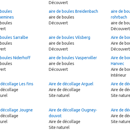
Découvert
 boules
aire de boules Breidenbach
aire de bou
uemines
aire de boules
rohrbach
 boules
Découvert
aire de bo
ert
Découvert
 boules Sarralbe
aire de boules Vilsberg
Aire de bo
 boules
aire de boules
Aire de bo
ert
Découvert
Découvert
 boules Niderhoff
aire de boules Vasperviller
Aire de bo
 boules
aire de boules
Hanvec
ert
Découvert
Aire de bo
Intérieur
 décollage Les fins
Aire de décollage Arguel
Aire de dé
 décollage
Aire de décollage
Aire de dé
turel
Site naturel
Site nature
e décollage Jougne
Aire de décollage Ougney-
Aire de dé
 décollage
douvot
Aire de dé
turel
Aire de décollage
Site natur
Site naturel