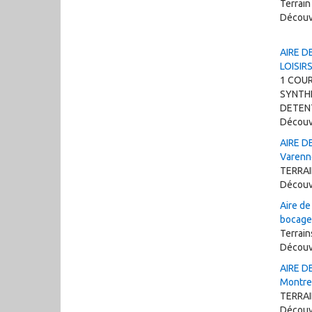
Terrain
Découv
AIRE D
LOISIRS
1 COUR
SYNTHE
DETENT
Découv
AIRE D
Varenn
TERRA
Découv
Aire de
bocage
Terrain
Découv
AIRE D
Montre
TERRA
Découv