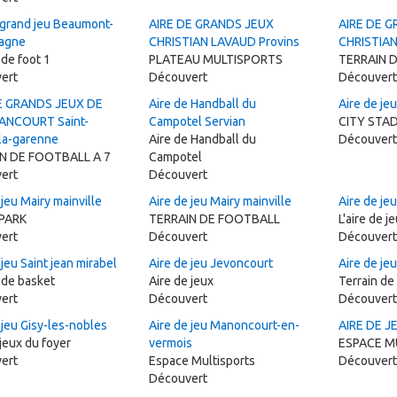
 grand jeu Beaumont-
AIRE DE GRANDS JEUX
AIRE DE 
agne
CHRISTIAN LAVAUD Provins
CHRISTIAN
 de foot 1
PLATEAU MULTISPORTS
TERRAIN 
ert
Découvert
Découvert
E GRANDS JEUX DE
Aire de Handball du
Aire de jeu
ANCOURT Saint-
Campotel Servian
CITY STA
-la-garenne
Aire de Handball du
Découvert
N DE FOOTBALL A 7
Campotel
ert
Découvert
 jeu Mairy mainville
Aire de jeu Mairy mainville
Aire de jeu
PARK
TERRAIN DE FOOTBALL
L'aire de 
ert
Découvert
Découvert
 jeu Saint jean mirabel
Aire de jeu Jevoncourt
Aire de je
 de basket
Aire de jeux
Terrain de
ert
Découvert
Découvert
 jeu Gisy-les-nobles
Aire de jeu Manoncourt-en-
AIRE DE J
 jeux du foyer
vermois
ESPACE M
ert
Espace Multisports
Découvert
Découvert