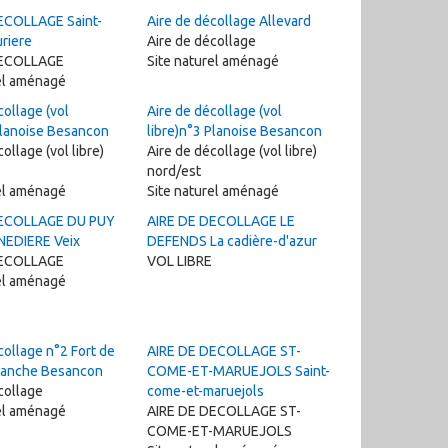
ECOLLAGE Saint-
Aire de décollage Allevard
uriere
Aire de décollage
DECOLLAGE
Site naturel aménagé
el aménagé
collage (vol
Aire de décollage (vol
Planoise Besancon
libre)n°3 Planoise Besancon
ollage (vol libre)
Aire de décollage (vol libre)
nord/est
el aménagé
Site naturel aménagé
DECOLLAGE DU PUY
AIRE DE DECOLLAGE LE
EDIERE Veix
DEFENDS La cadière-d'azur
DECOLLAGE
VOL LIBRE
el aménagé
collage n°2 Fort de
AIRE DE DECOLLAGE ST-
lanche Besancon
COME-ET-MARUEJOLS Saint-
collage
come-et-maruejols
el aménagé
AIRE DE DECOLLAGE ST-
COME-ET-MARUEJOLS