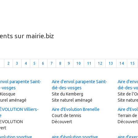
nts sur mairie.biz
1
2
3
4
5
6
7
8
9
10
11
12
13
14
15
envol parapente Saint-
Aire d'envol parapente Saint-
Aire d'env
s-vosges
dié-des-vosges
dié-des-v
 Kiosque
Site du Kemberg
Site de l'
aturel aménagé
Site naturel aménagé
Site natur
'ÉVOLUTION Villiers-
Aire d'Evolution Brenelle
Aire d'Evo
e
Court de tennis
Terrain de
'EVOLUTION
Découvert
Découvert
ert
évolution sportive
aire d'évolution sportive
aire d'exer