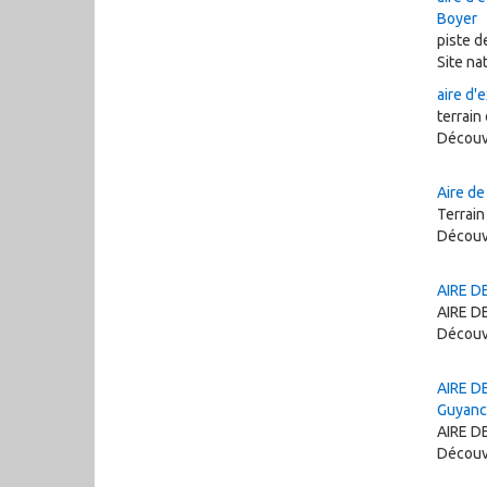
Boyer
piste d
Site n
aire d'
terrain
Découv
Aire de
Terrain
Découv
AIRE D
AIRE D
Découv
AIRE D
Guyanc
AIRE D
Découv