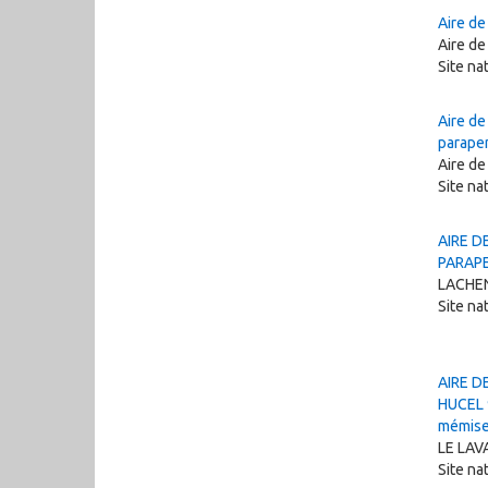
Aire de
Aire de
Site na
Aire de
parapen
Aire d
Site n
AIRE D
PARAPE
LACHE
Site n
AIRE D
HUCEL 
mémis
LE LA
Site n