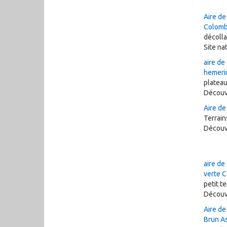
Aire de
Colomb
décolla
Site n
aire de
hemeri
plateau
Découv
Aire d
Terrai
Découv
aire de
verte 
petit te
Découv
Aire de
Brun A