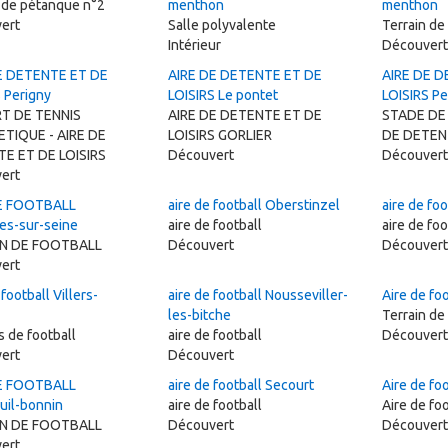
 de pétanque n°2
menthon
menthon
ert
Salle polyvalente
Terrain de
Intérieur
Découvert
E DETENTE ET DE
AIRE DE DETENTE ET DE
AIRE DE D
 Perigny
LOISIRS Le pontet
LOISIRS Pe
T DE TENNIS
AIRE DE DETENTE ET DE
STADE DE 
TIQUE - AIRE DE
LOISIRS GORLIER
DE DETENT
E ET DE LOISIRS
Découvert
Découvert
ert
E FOOTBALL
aire de football Oberstinzel
aire de fo
es-sur-seine
aire de football
aire de foo
IN DE FOOTBALL
Découvert
Découvert
ert
 football Villers-
aire de football Nousseviller-
Aire de fo
les-bitche
Terrain de
s de football
aire de football
Découvert
ert
Découvert
E FOOTBALL
aire de football Secourt
Aire de fo
uil-bonnin
aire de football
Aire de foo
IN DE FOOTBALL
Découvert
Découvert
ert