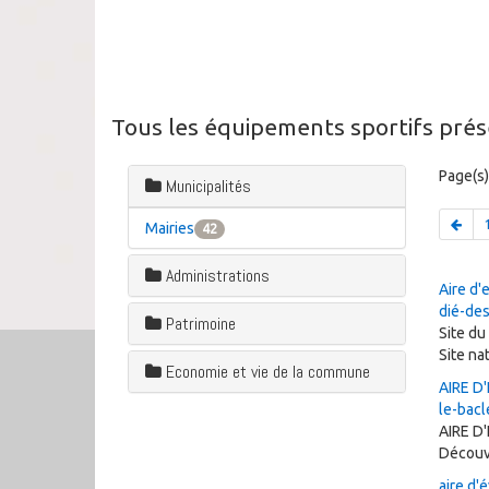
Tous les équipements sportifs prése
Page(s)
Municipalités
Mairies
42
Administrations
Aire d'
dié-de
Patrimoine
Site du
Site n
Economie et vie de la commune
AIRE D
le-bacl
AIRE D
Découv
aire d'