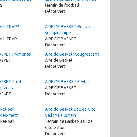
PS
terrain de football
Découvert
ALL TRAPP
AIRE DE BASKET Bessines-
e
sur-gartempe
ALL TRAP
AIRE DE BASKET
Découvert
ASKET Fromental
Aire de Basket Plougrescant
ASKET
Aire de Basket
Découvert
ASKET Saint-
AIRE DE BASKET Feytiat
-places
AIRE DE BASKET
ASKET
Découvert
ket-ball
Aire de Basket-Ball de Cité
-les-metz
Vallon Le lorrain
ket-ball
Terrain de Basket-Ball de
Cité Vallon
Découvert