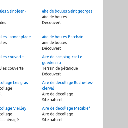
les Saint-jean-
aire de boules Saint georges
aire de boules
ules
Découvert
ules Larmor plage
aire de boules Barchain
ules
aire de boules
Découvert
ules couverte
Aire de camping-car Le
guedeniau
ules couverte
Terrain de pétanque
Découvert
collage Les gras
Aire de décollage Roche-les-
collage
clerval
l
Aire de décollage
Site naturel
collage Vieilley
Aire de décollage Metabief
collage
Aire de décollage
el aménagé
Site naturel