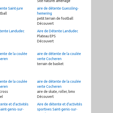
Site naturel aménagé
ente Saint-jure
aire de détente Guessling-
tball
hemering
petit terrain de football
Découvert
étente Landudec
Aire de Détente Landudec
Plateau EPS
Découvert
tente de la coulée
aire de détente de la coulée
heren
verte Cocheren
terrain de basket
tente de la coulée
aire de détente de la coulée
heren
verte Cocheren
icross
aire de skate, roller, bmx
iel
Découvert
ente et d'activités
Aire de détente et d'activités
Saint-genis-sur-
sportives Saint-genis-sur-