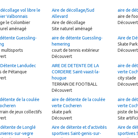
 décollage vol libre le
Aire de décollage/Sud
aire de dét
ier Valbonnais
Allevard
aire de foo
ge le Colombier
Aire de décollage
Découvert
aturel aménagé
Site naturel aménagé
 détente Guessling-
aire de détente Guessling-
Aire de D
ng
hemering
Skate Park
 multisports
court de tennis extérieur
Découvert
ert
Découvert
e Détente Landudec
AIRE DE DETENTE DE LA
aire de dé
ns de Pétanque
CORDERIE Saint-vaast-la-
verte Coc
ert
hougue
city stade
TERRAIN DE FOOTBALL
Découvert
Découvert
 détente de la coulée
aire de détente de la coulée
aire de dé
Cocheren
verte Cocheren
verte Coc
rrain de jeux collectifs
skate park
piste de b
ert
Découvert
Site artific
 détente de Longlé
Aire de détente et d'activités
Aire de dét
snieres-sur-vegre
sportives Saint-genis-sur-
sportives 